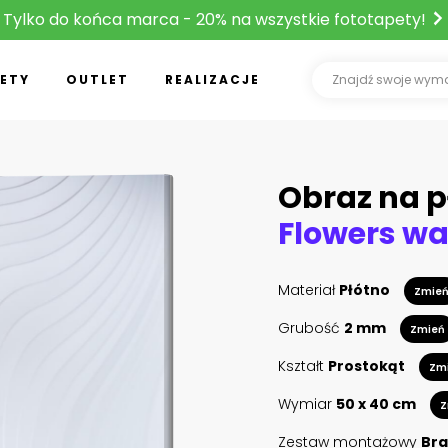
Tylko do końca marca - 20% na wszystkie fototapety!
ETY
OUTLET
REALIZACJE
Obraz na p
Materiał
Płótno
Zmie
Grubość
2 mm
Zmień
Kształt
Prostokąt
Zm
Wymiar
50 x 40 cm
Z
Zestaw montażowy
Bra