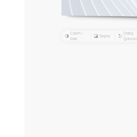
Czerń i
Odbij
Sepia
biel
(piono