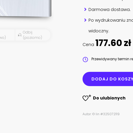
Darmowa dostawa.
Po wydrukowaniu zna
widoczny.
Odbij
wo)
(poziomo)
177.60 zł
Cena
Przewidywany termin re
DODAJ DO KOSZ
Do ulubionych
Autor: © lin #325072119