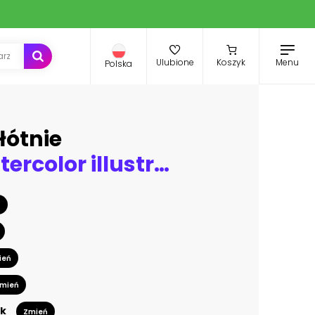
Menu
Ulubione
Koszyk
Polska
łótnie
Flowers watercolor illustration.Manual composition.Big Set watercolor elements.
ń
ień
mień
k
Zmień