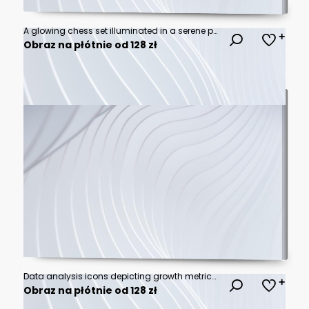
A glowing chess set illuminated in a serene park, surrounded by trees
Obraz na płótnie od 128 zł
Data analysis icons depicting growth metrics and insights on white background. Editable stroke
Obraz na płótnie od 128 zł