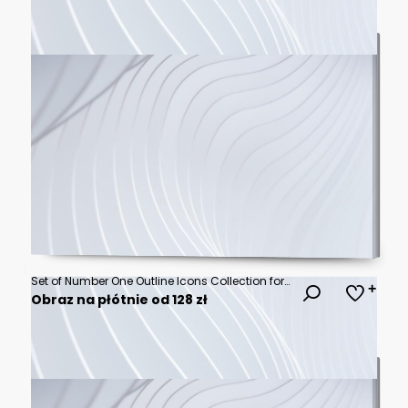
Set of Number One Outline Icons Collection for Ranking Award Winner Badge Countdown Step Infographic and Achievement Vector Symbols
Obraz na płótnie od 128 zł