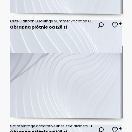
Cute Cartoon Ducklings Summer Vacation Collection Vector Illustration Set Isolated on White Background
Obraz na płótnie od 128 zł
Set of Vintage decorative lines. text dividers. Line border. Line separators, Borders, Vintage dividers, Underline elements. Vector illustration
Obraz na płótnie od 128 zł