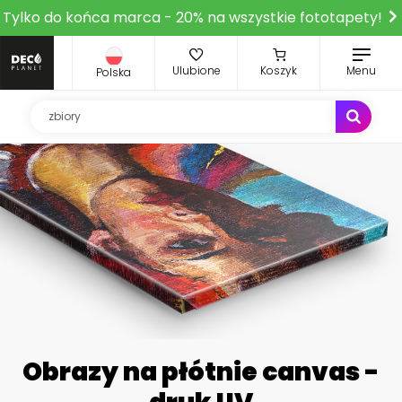
Tylko do końca marca - 20% na wszystkie fototapety!
Ulubione
Koszyk
Menu
Polska
Obrazy na płótnie canvas -