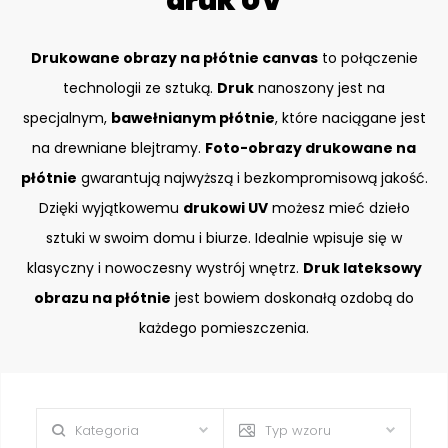
druk UV
Drukowane obrazy na płótnie canvas
to połączenie
technologii ze sztuką.
Druk
nanoszony jest na
specjalnym,
bawełnianym płótnie
, które naciągane jest
na drewniane blejtramy.
Foto-obrazy drukowane na
płótnie
gwarantują najwyższą i bezkompromisową jakość.
Dzięki wyjątkowemu
drukowi UV
możesz mieć dzieło
sztuki w swoim domu i biurze. Idealnie wpisuje się w
klasyczny i nowoczesny wystrój wnętrz.
Druk lateksowy
obrazu na płótnie
jest bowiem doskonałą ozdobą do
każdego pomieszczenia.
Kategoria
Typ wzoru