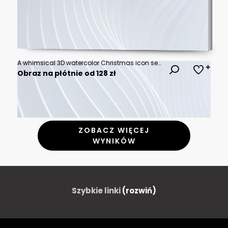
A whimsical 3D watercolor Christmas icon set of 10 designs, including a candy-filled stocking, a twinkling star, and a snowy tree, with soft pastel hues and charming details.
Obraz na płótnie od 128 zł
ZOBACZ WIĘCEJ
WYNIKÓW
Szybkie linki
(rozwiń)