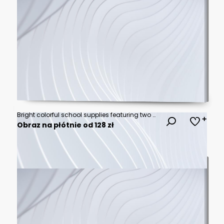
Bright colorful school supplies featuring two backpacks surrounded by various stationery items on a flat background
Obraz na płótnie od 128 zł