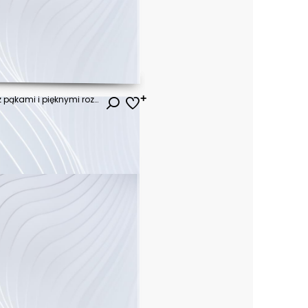
Różowa orchidea - gałązka z pąkami i pięknymi rozwiniętymi kwiatami. Ręcznie rysowana botaniczna ilustracja.
ł