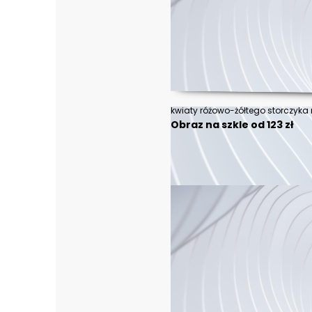
kwiaty różowo-żółtego storczyka n
Obraz na szkle od 123 zł