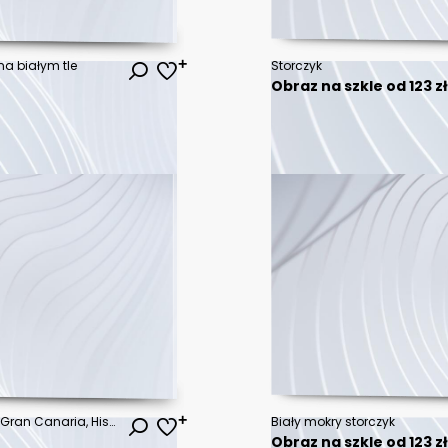
na białym tle
Storczyk
Obraz na szkle od 123 z
Orchidea, storczyk, Palmitos Park, Gran Canaria, Hiszpania
Biały mokry storczyk
Obraz na szkle od 123 z