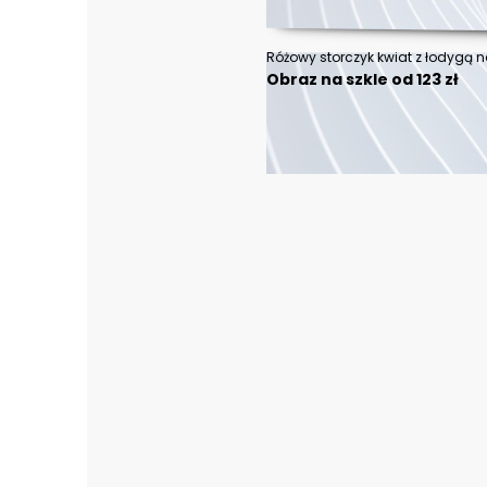
Różowy storczyk kwiat z łodygą n
Obraz na szkle od 123 zł