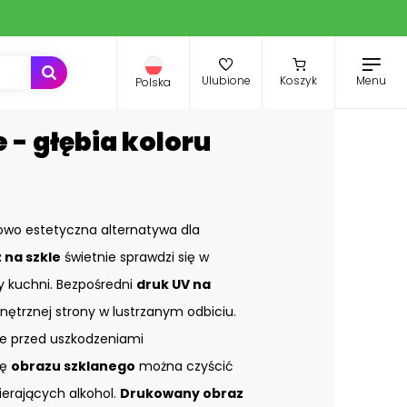
Menu
Ulubione
Koszyk
Polska
 - głębia koloru
owo estetyczna alternatywa dla
 na szkle
świetnie sprawdzi się w
zy kuchni. Bezpośredni
druk UV na
nętrznej strony w lustrzanym odbiciu.
e przed uszkodzeniami
ię
obrazu szklanego
można czyścić
ierających alkohol.
Drukowany obraz