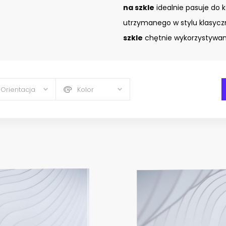
na szkle
idealnie pasuje do 
utrzymanego w stylu klasyc
szkle
chętnie wykorzystywany
Orientacja
Kolor