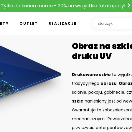
Tylko do końca marca - 20% na wszystkie fototapety!
ETY
OUTLET
REALIZACJE
Obraz na szkle
druku UV
Drukowane szkło
to wyjątk
tradycyjnego
obrazu
.
Obraz
salonie, pokoju, gabinecie, c
szkle
naniesiony jest od wew
Gwarantuje to zabezpieczeni
mechanicznymi. Powierzchn
przy użyciu detergentów zaw