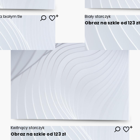
a białym tle
Biały storczyk
Obraz na szkle od 123 z
Kwitnący storczyk
Obraz na szkle od 123 zł