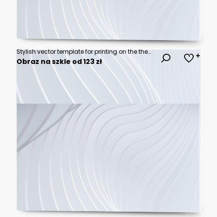
Stylish vector template for printing on the theme of rock music with a calligraphic inscription rock n roll
Obraz na szkle od 123 zł