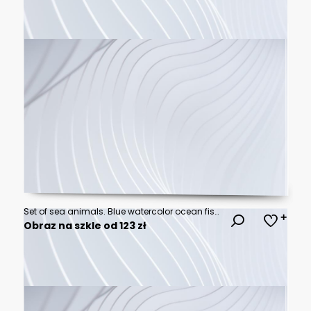
Set of sea animals. Blue watercolor ocean fish, Medusa, whale, seahorse
Obraz na szkle od 123 zł