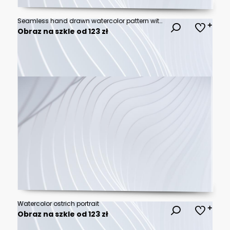
Seamless hand drawn watercolor pattern with leopard head, flowers, feathers, flowers.
Obraz na szkle od 123 zł
Watercolor ostrich portrait
Obraz na szkle od 123 zł