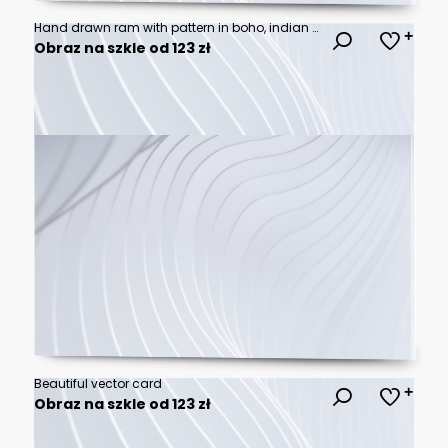
Hand drawn ram with pattern in boho, indian or shaman styles. Vector art poster.
Obraz na szkle od 123 zł
Beautiful vector card
Obraz na szkle od 123 zł