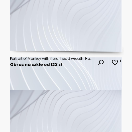
Portrait of Monkey with floral head wreath. Hand-drawn illustration of dog. Vector isolated elements.
Obraz na szkle od 123 zł