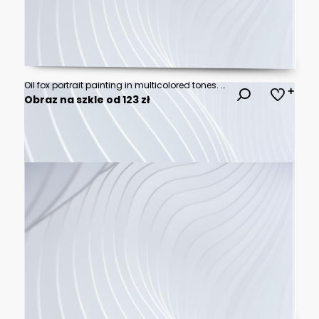
Oil fox portrait painting in multicolored tones. Conceptual abstract painting of a fennec muzzle. Closeup of a painting by oil and palette knife on canvas.
Obraz na szkle od 123 zł