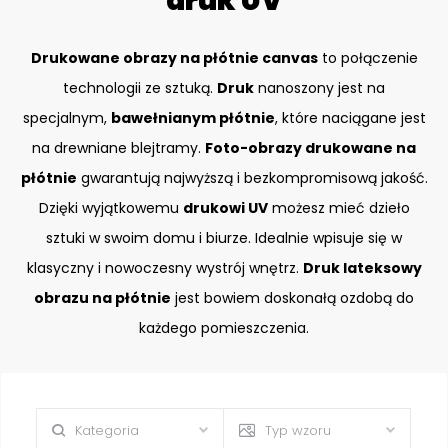
druk UV
Drukowane obrazy na płótnie canvas
to połączenie
technologii ze sztuką.
Druk
nanoszony jest na
specjalnym,
bawełnianym płótnie
, które naciągane jest
na drewniane blejtramy.
Foto-obrazy drukowane na
płótnie
gwarantują najwyższą i bezkompromisową jakość.
Dzięki wyjątkowemu
drukowi UV
możesz mieć dzieło
sztuki w swoim domu i biurze. Idealnie wpisuje się w
klasyczny i nowoczesny wystrój wnętrz.
Druk lateksowy
obrazu na płótnie
jest bowiem doskonałą ozdobą do
każdego pomieszczenia.
Kategoria
Typ wzoru