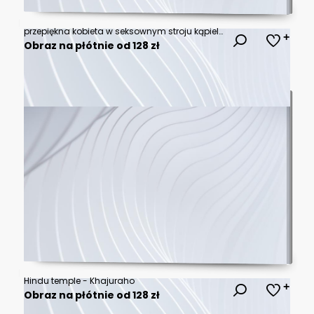
przepiękna kobieta w seksownym stroju kąpielowym w santorini
Obraz na płótnie od 128 zł
Hindu temple - Khajuraho
Obraz na płótnie od 128 zł