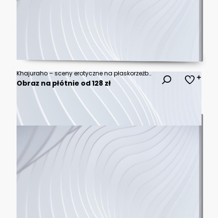
Khajuraho – sceny erotyczne na płaskorzeżbach świątynnych, Indie
Obraz na płótnie od 128 zł