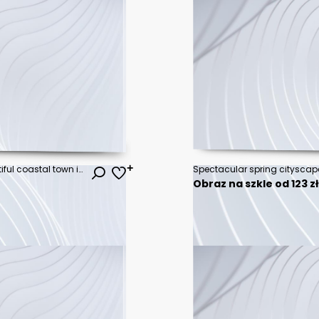
Castellammare del Golfo - beautiful coastal town in Sicily. Italy
Obraz na szkle od 123 z