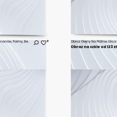
Kolibry, Kwiaty Hibiskusa, Liście Bananów, Palmy, Beżowe Tło - Wektor Kwiatowy Bezszwowy Wzór - Ilustracja Tropikalna - Rośliny Egzotyczne, Ptaki - Projekt Letniej Plaży - Rajska Natura
Obraz na szkle od 123 z