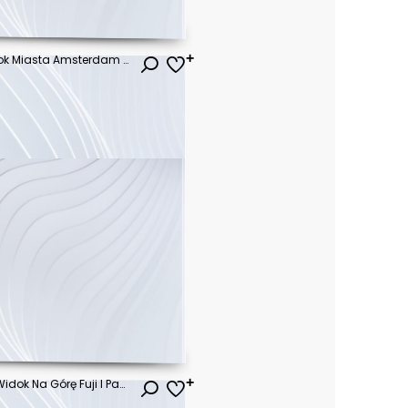
Panoramiczny Jesienny Widok Miasta Amsterdam - Słynne Holenderskie Kanały I Wielki Pejzaż Miejski - Kolorowa Rano Scena Z Holandii, Europa - Tło Koncepcji Podróży
ł
Fujiyoshida, Japonia Piękny Widok Na Górę Fuji I Pagodę Chureito O Zachodzie Słońca, Japonia Wiosną Z Kwiatami Wiśni
ł