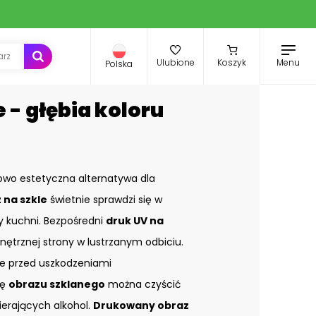
Menu
Ulubione
Koszyk
Polska
 - głębia koloru
owo estetyczna alternatywa dla
 na szkle
świetnie sprawdzi się w
zy kuchni. Bezpośredni
druk UV na
nętrznej strony w lustrzanym odbiciu.
e przed uszkodzeniami
ię
obrazu szklanego
można czyścić
ierających alkohol.
Drukowany obraz