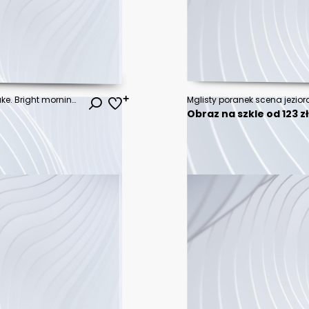
Colorful summer view of Fusine lake. Bright morning scene of Julian Alps with Mangart peak on background, Province of Udine, Italy, Europe. Traveling concept background.
Obraz na szkle od 123 z