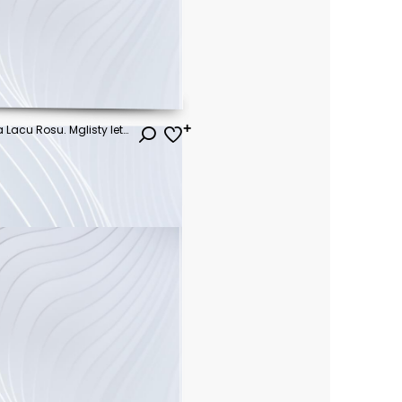
Mglisty poranek scena jeziora Lacu Rosu. Mglisty letni wschód słońca w hrabstwie Harghita, Rumunia, Europa. Piękno natury koncepcja tło.
ł