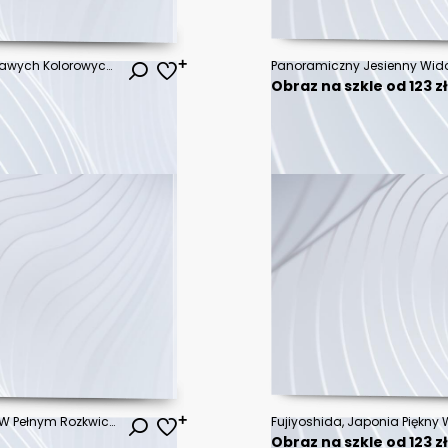
Naturalne Tło Pięknej Wróżki Jaskrawych Kolorowych Piór Na Białym Tle
Obraz na szkle od 123 z
Ławki Pod Wiśniowymi Drzewami W Pełnym Rozkwicie Podczas Hanami Wzdłuż Stawu Shinobazu W Parku Ueno, Park W Pobliżu Stacji Ueno, Centralny Tokio - Park Ueno Jest Uważany Za Najlepsze Miejsce W Tokio Na Kwitnącą Wiśnię
Obraz na szkle od 123 z