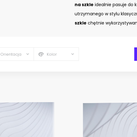
na szkle
idealnie pasuje do 
utrzymanego w stylu klasyc
szkle
chętnie wykorzystywany
Orientacja
Kolor