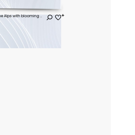
Idyllic mountain scenery in the Alps with blooming meadows in springtime
ł