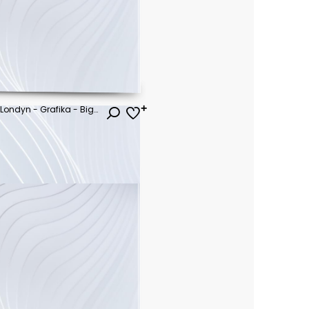
Obraz Olejny Na Płótnie, Ulica Londyn - Grafika - Big Bena - Mężczyzna I Kobieta Pod Czerwonym Parasolem - Drzewo - Anglia - Most I Rzeka
ł