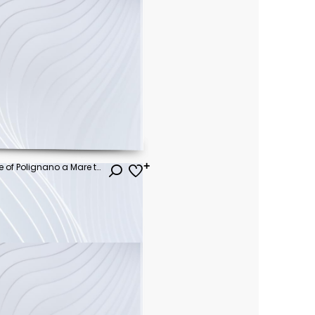
Spectacular spring cityscape of Polignano a Mare town, Puglia region, Italy, Europe. Colorful evening seascape of Adriatic sea. Traveling concept background..
ł