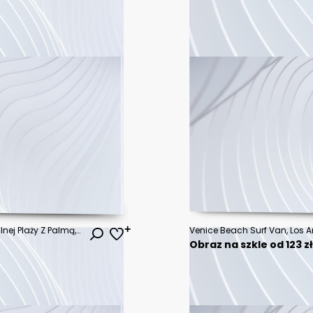
Klasyczny Samochód Na Tropikalnej Plaży Z Palmą, Proces Vintage
Venice Beach Surf Van, Los A
Obraz na szkle od 123 z