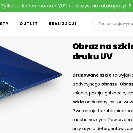
Tylko do końca marca - 20% na wszystkie fototapety!
ETY
OUTLET
REALIZACJE
Obraz na szkle
druku UV
Drukowane szkło
to wyjątk
tradycyjnego
obrazu
.
Obraz
salonie, pokoju, gabinecie, c
szkle
naniesiony jest od wew
Gwarantuje to zabezpieczeni
mechanicznymi. Powierzchn
przy użyciu detergentów zaw