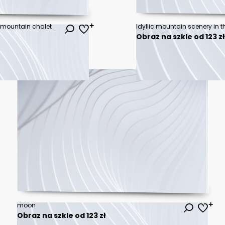
Idyllic landscape in the Alps with mountain chalet and green meadows
Obraz na szkle od 123 z
moon
Obraz na szkle od 123 zł