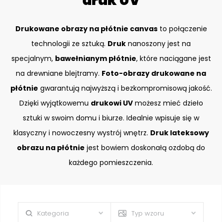
druk UV
Drukowane obrazy na płótnie canvas
to połączenie
technologii ze sztuką.
Druk
nanoszony jest na
specjalnym,
bawełnianym płótnie
, które naciągane jest
na drewniane blejtramy.
Foto-obrazy drukowane na
płótnie
gwarantują najwyższą i bezkompromisową jakość.
Dzięki wyjątkowemu
drukowi UV
możesz mieć dzieło
sztuki w swoim domu i biurze. Idealnie wpisuje się w
klasyczny i nowoczesny wystrój wnętrz.
Druk lateksowy
obrazu na płótnie
jest bowiem doskonałą ozdobą do
każdego pomieszczenia.
Kategoria
Typ wzoru