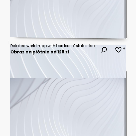
Detailed world map with borders of states. Isolated world map. Isolated on white background. Vector illustration.
Obraz na płótnie od 128 zł