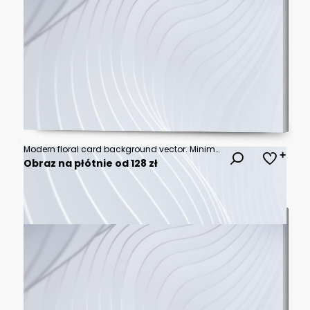
Modern floral card background vector. Minimal hand drawn botanical flowers template background. Design illustration for wedding, vip cover, poster, rsvp modern card, birthday party.
Obraz na płótnie od 128 zł