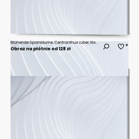
Blühende Spornblume, Centranthus ruber, Nahaufnahme
Obraz na płótnie od 128 zł