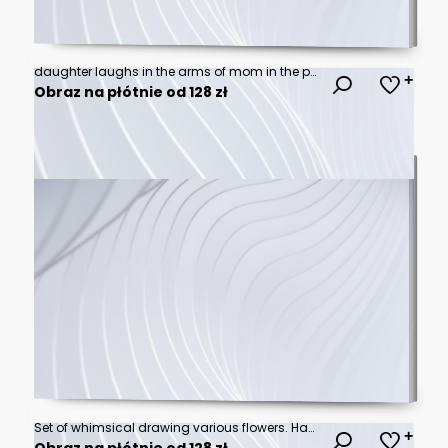
daughter laughs in the arms of mom in the park
Obraz na płótnie od 128 zł
Set of whimsical drawing various flowers. Hand drawn floral collection for wedding invitation, wallpaper art or save the date card. Botanical vector
Obraz na płótnie od 128 zł