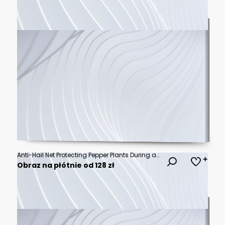
Anti-Hail Net Protecting Pepper Plants During a Hailstorm with Heavy Rain
Obraz na płótnie od 128 zł