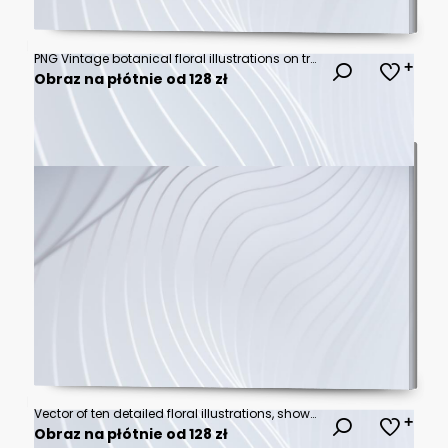
PNG Vintage botanical floral illustrations on transparent background
Obraz na płótnie od 128 zł
Vector of ten detailed floral illustrations, showcasing various colorful flowers.
Obraz na płótnie od 128 zł