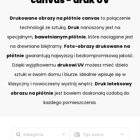
canvas - druk UV
Drukowane obrazy na płótnie canvas
to połączenie
technologii ze sztuką.
Druk
nanoszony jest na
specjalnym,
bawełnianym płótnie
, które naciągane jest
na drewniane blejtramy.
Foto-obrazy drukowane na
płótnie
gwarantują najwyższą i bezkompromisową jakość.
Dzięki wyjątkowemu
drukowi UV
możesz mieć dzieło
sztuki w swoim domu i biurze. Idealnie wpisuje się w
klasyczny i nowoczesny wystrój wnętrz.
Druk lateksowy
obrazu na płótnie
jest bowiem doskonałą ozdobą do
każdego pomieszczenia.
Kategoria
Typ wzoru