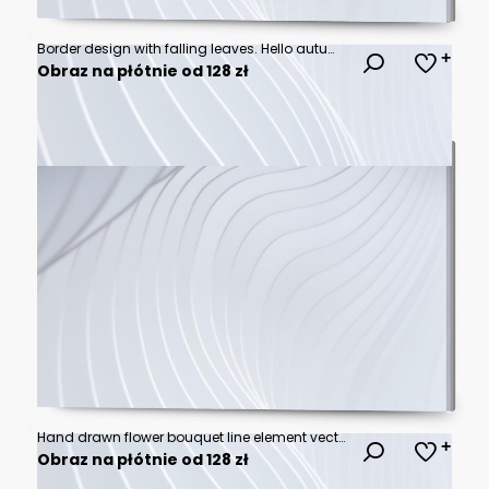
Border design with falling leaves. Hello autumn banner with faded wood foliage. Flying and dropping down forest leafage. Fall theme background. Autumnal nature edge template. Flat vector illustration
Obraz na płótnie od 128 zł
Hand drawn flower bouquet line element vector. Collection of foliage, leaves branch, wildflower, poppy, peony, eucalyptus. Spring blossom illustration design for logo, wedding, tattoo, decor.
Obraz na płótnie od 128 zł