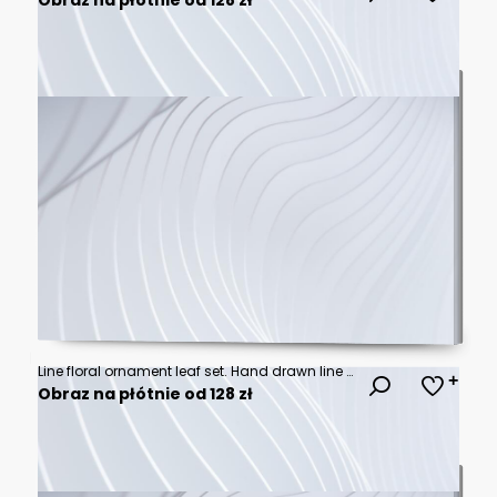
Line floral ornament leaf set. Hand drawn line floral ornament border vine doodle flower frame decor. Laurel olive divider flourish wreath botanical wedding garden vintage. Vector illustration
Obraz na płótnie od 128 zł