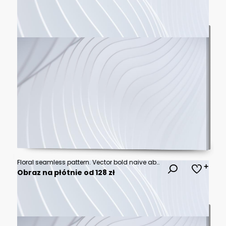
Floral seamless pattern. Vector bold naive abstract illustrations of stylized flowers, pomegranate, lemons and leaves for background, packaging, wrapping paper, textile, fabric and wallpaper
Obraz na płótnie od 128 zł