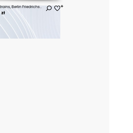
Berlin Oberbaum Bridge with trains, Berlin Friedrichshain-Kreuzberg, Germany
 zł