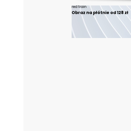
red train
Obraz na płótnie od 128 zł