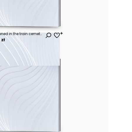
Old rusty locomotive abandoned in the train cemetery of Uyuni, Bolivia
 zł