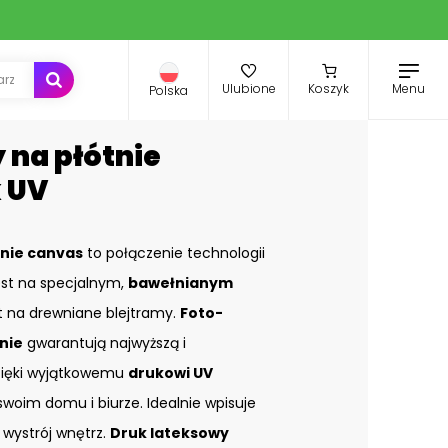
Menu
Ulubione
Koszyk
Polska
y na płótnie
k UV
nie canvas
to połączenie technologii
st na specjalnym,
bawełnianym
st na drewniane blejtramy.
Foto-
nie
gwarantują najwyższą i
zięki wyjątkowemu
drukowi UV
swoim domu i biurze. Idealnie wpisuje
 wystrój wnętrz.
Druk lateksowy