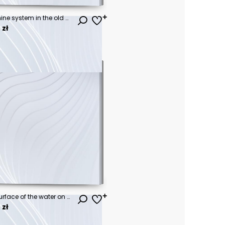
Locomotive of the one-machine system in the old book Meyers Lexicon, vol. 4, 1897, Leipzig
 zł
Futuristic train flies over the surface of the water on an air route. Flying transport of the future. Environmentally friendly technology. Conceptual creative illustration. Copy space. 3D rendering.
 zł