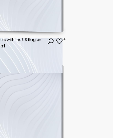
railway wagons with containers with the US flag entering the European Union
 zł