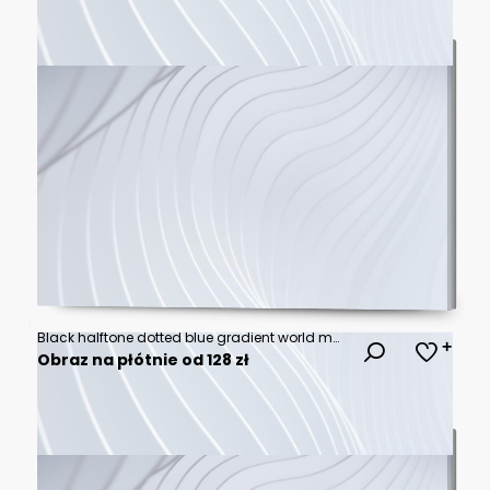
Black halftone dotted blue gradient world map. Vector illustration. Dotted map in flat design. Vector illustration isolated on white background
Obraz na płótnie od 128 zł