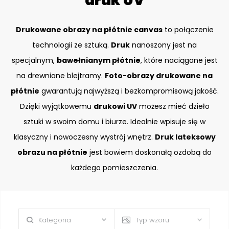
druk UV
Drukowane obrazy na płótnie canvas
to połączenie
technologii ze sztuką.
Druk
nanoszony jest na
specjalnym,
bawełnianym płótnie
, które naciągane jest
na drewniane blejtramy.
Foto-obrazy drukowane na
płótnie
gwarantują najwyższą i bezkompromisową jakość.
Dzięki wyjątkowemu
drukowi UV
możesz mieć dzieło
sztuki w swoim domu i biurze. Idealnie wpisuje się w
klasyczny i nowoczesny wystrój wnętrz.
Druk lateksowy
obrazu na płótnie
jest bowiem doskonałą ozdobą do
każdego pomieszczenia.
Kategoria
Typ wzoru