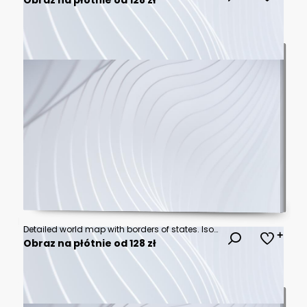
Detailed world map with borders of states. Isolated world map. Isolated on white background. Vector illustration
Obraz na płótnie od 128 zł