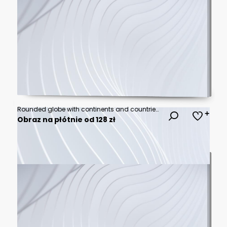
Rounded globe with continents and countries. Isolated world map with grained texture. Traveling and business infographics background. Vector in flat style
Obraz na płótnie od 128 zł