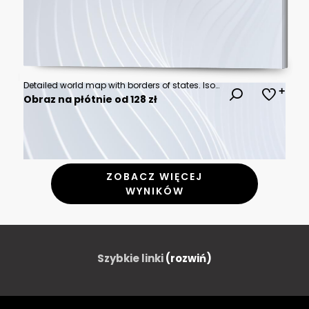
Detailed world map with borders of states. Isolated world map. Isolated on white background. Vector illustration.
Obraz na płótnie od 128 zł
ZOBACZ WIĘCEJ
WYNIKÓW
Szybkie linki
(rozwiń)