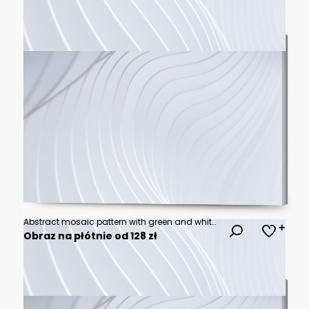
Abstract mosaic pattern with green and white brushstroke textures arranged in a grid layout
Obraz na płótnie od 128 zł