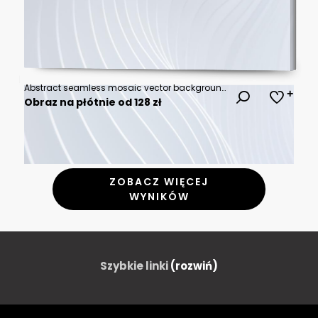
Abstract seamless mosaic vector background. Grey squares.
Obraz na płótnie od 128 zł
ZOBACZ WIĘCEJ
WYNIKÓW
Szybkie linki
(rozwiń)