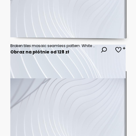
Broken tiles mosaic seamless pattern. White and Grey the tile wall high resolution real photo or brick seamless and texture interior background.
Obraz na płótnie od 128 zł