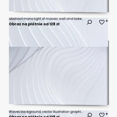
abstract mono light of mosaic wall and bokeh on glass door or window at blur on secrets meeting room for art wallpaper and texture or background
Obraz na płótnie od 128 zł
Waves background, vector illustration graphic mosaic
Obraz na płótnie od 128 zł