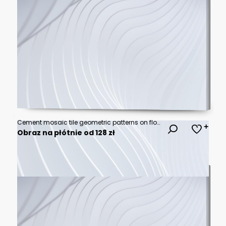
Cement mosaic tile geometric patterns on floor, interior decor, building design, geometric patterns
Obraz na płótnie od 128 zł