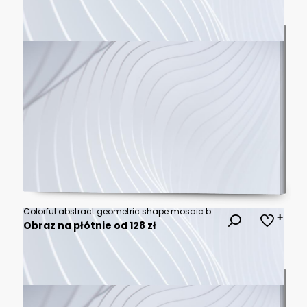
Colorful abstract geometric shape mosaic background. Mosaic seamless pattern. Modern scandinavian style background print. Modern circles, triangles and squares, minimal style Bauhaus figures. Vector
Obraz na płótnie od 128 zł