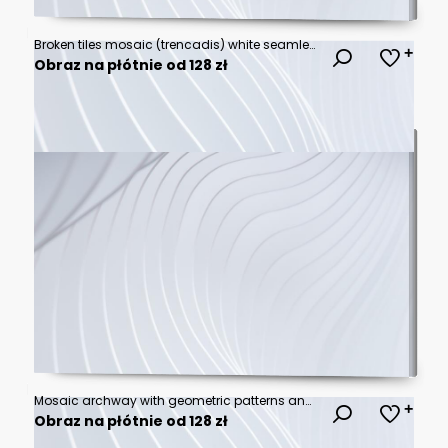
Broken tiles mosaic (trencadis) white seamless pattern
Obraz na płótnie od 128 zł
Mosaic archway with geometric patterns and colorful tiles displaying traditional craftsmanship
Obraz na płótnie od 128 zł