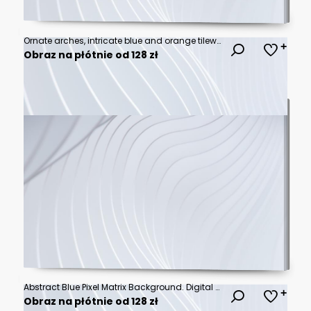
Ornate arches, intricate blue and orange tilework, with bright sunlight
Obraz na płótnie od 128 zł
Abstract Blue Pixel Matrix Background. Digital Grid Texture with Organic Pattern. Modern Vector Illustration.
Obraz na płótnie od 128 zł