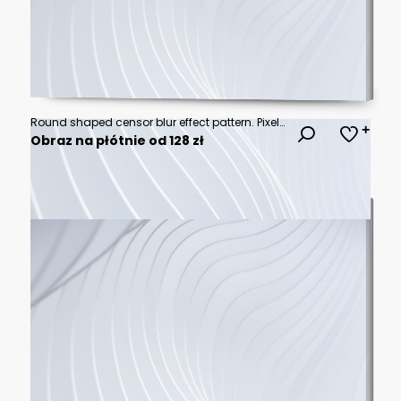
Round shaped censor blur effect pattern. Pixel checkered mosaic texture hiding prohibited content. Parental control, adult only, censorship or privacy concept
Obraz na płótnie od 128 zł