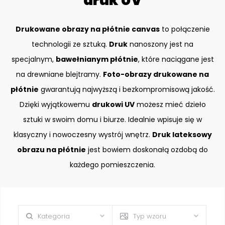
druk UV
Drukowane obrazy na płótnie canvas
to połączenie
technologii ze sztuką.
Druk
nanoszony jest na
specjalnym,
bawełnianym płótnie
, które naciągane jest
na drewniane blejtramy.
Foto-obrazy drukowane na
płótnie
gwarantują najwyższą i bezkompromisową jakość.
Dzięki wyjątkowemu
drukowi UV
możesz mieć dzieło
sztuki w swoim domu i biurze. Idealnie wpisuje się w
klasyczny i nowoczesny wystrój wnętrz.
Druk lateksowy
obrazu na płótnie
jest bowiem doskonałą ozdobą do
każdego pomieszczenia.
Kategoria
Typ wzoru