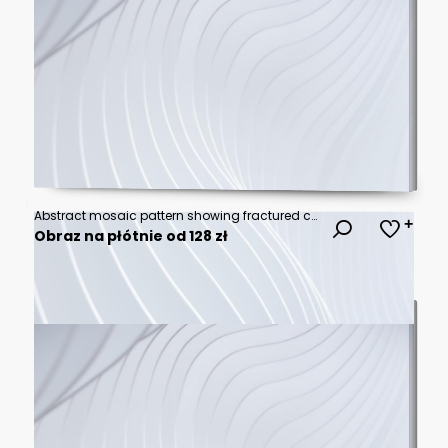
Abstract mosaic pattern showing fractured crystalline pieces scattering across a deep dimensional space, representing digital breakdown, modern, digital, disintegration
Obraz na płótnie od 128 zł