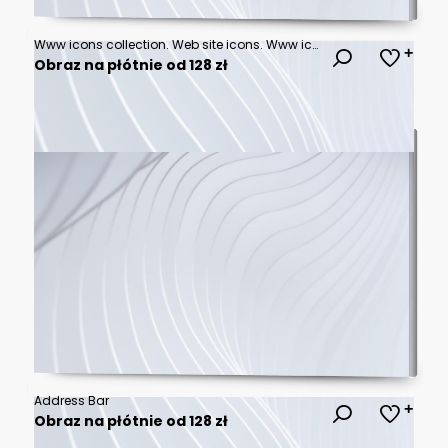
Www icons collection. Web site icons. Www icons with hand cursor in flat design. Www vector icons. Eps10
Obraz na płótnie od 128 zł
Address Bar
Obraz na płótnie od 128 zł