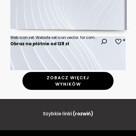
Web icon set. Website set icon vector. for computer and mobile
Obraz na płótnie od 128 zł
ZOBACZ WIĘCEJ
WYNIKÓW
Szybkie linki
(rozwiń)