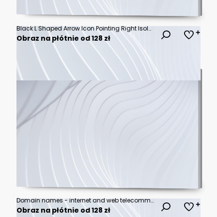
Black L Shaped Arrow Icon Pointing Right Isolated on a Simple White Background
Obraz na płótnie od 128 zł
Domain names - internet and web telecommunication concept. 3d rendering
Obraz na płótnie od 128 zł