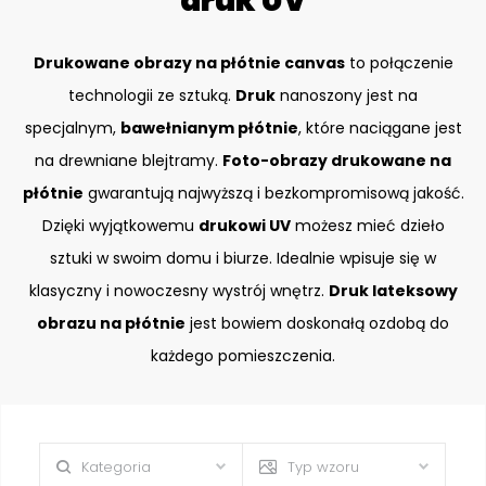
druk UV
Drukowane obrazy na płótnie canvas
to połączenie
technologii ze sztuką.
Druk
nanoszony jest na
specjalnym,
bawełnianym płótnie
, które naciągane jest
na drewniane blejtramy.
Foto-obrazy drukowane na
płótnie
gwarantują najwyższą i bezkompromisową jakość.
Dzięki wyjątkowemu
drukowi UV
możesz mieć dzieło
sztuki w swoim domu i biurze. Idealnie wpisuje się w
klasyczny i nowoczesny wystrój wnętrz.
Druk lateksowy
obrazu na płótnie
jest bowiem doskonałą ozdobą do
każdego pomieszczenia.
Kategoria
Typ wzoru