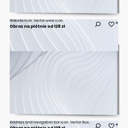
Website Icon. Vector www icon
Obraz na płótnie od 128 zł
Address and navigation bar icon. Vector illustration. Business concept search www http pictogram.
Obraz na płótnie od 128 zł