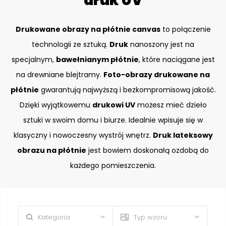
druk UV
Drukowane obrazy na płótnie canvas
to połączenie
technologii ze sztuką.
Druk
nanoszony jest na
specjalnym,
bawełnianym płótnie
, które naciągane jest
na drewniane blejtramy.
Foto-obrazy drukowane na
płótnie
gwarantują najwyższą i bezkompromisową jakość.
Dzięki wyjątkowemu
drukowi UV
możesz mieć dzieło
sztuki w swoim domu i biurze. Idealnie wpisuje się w
klasyczny i nowoczesny wystrój wnętrz.
Druk lateksowy
obrazu na płótnie
jest bowiem doskonałą ozdobą do
każdego pomieszczenia.
Kategoria
Typ wzoru