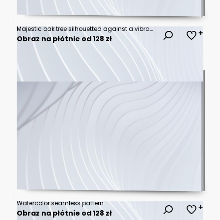
Majestic oak tree silhouetted against a vibrant sunrise sky with morning mist blanketing the field
Obraz na płótnie od 128 zł
Watercolor seamless pattern
Obraz na płótnie od 128 zł