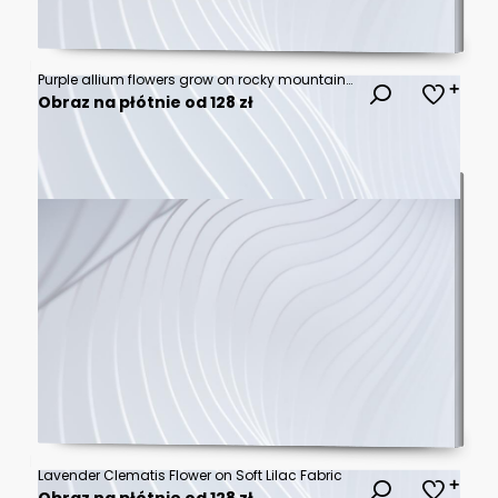
Purple allium flowers grow on rocky mountain slope overlooking serene lake and distant peaks at sunrise. Rich green trees line water. Peaceful nature scene.
Obraz na płótnie od 128 zł
Lavender Clematis Flower on Soft Lilac Fabric
Obraz na płótnie od 128 zł