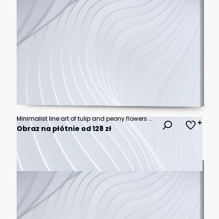
Minimalist line art of tulip and peony flowers with abstract pastel color blobs background
Obraz na płótnie od 128 zł