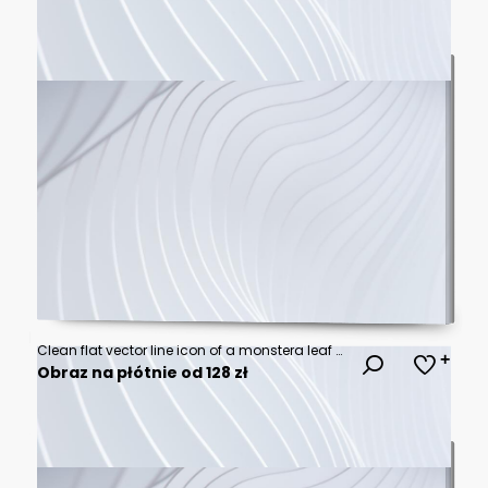
Clean flat vector line icon of a monstera leaf with split edges, suited for jungle decor, plant shops, and tropical branding.
Obraz na płótnie od 128 zł