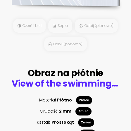
Czerń i biel
Sepia
Odbij (pionowo)
Odbij (poziomo)
Obraz na płótnie
View of the swimming pool water and sunbeds in the tropical jungle near Ubud, Bali, Indonesia , top view
Materiał
Płótno
Zmień
Grubość
2 mm
Zmień
Kształt
Prostokąt
Zmień