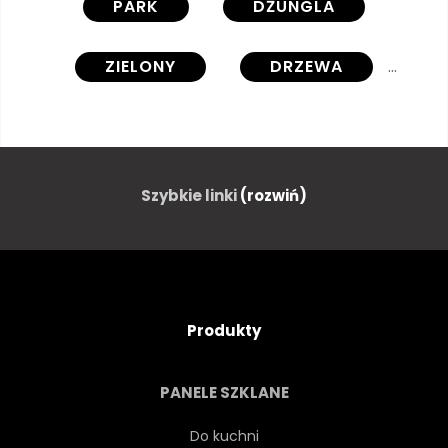
PARK
DŻUNGLA
ZIELONY
DRZEWA
WODA
PARASOL
LEŻAK
ARCHITEKTURA
Szybkie linki
(rozwiń)
TŁO
BALI
PLAŻA
PIĘKNY
NIEBIESKI
Produkty
EGZOTYCZNY
ZEWNĘTRZNY
PANELE SZKLANE
OGRÓD
WAKACJE
Do kuchni