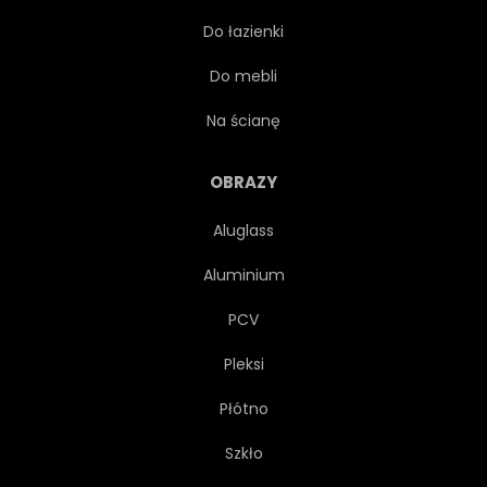
Do łazienki
DOM
HOTEL
DOM
Do mebli
INDONEZJA
WYSPA
Na ścianę
PEJZAŻ
WYPOCZYNEK
OBRAZY
Aluglass
STYL ŻYCIA
LUKSUS
Aluminium
RANEK
NATURA
NIKT
PCV
Pleksi
DŁOŃ
RAJ
RELAKS
Płótno
RELAKS
OŚRODKI
Szkło