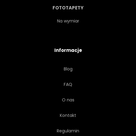
ODPOCZYNEK
MORZE
FOTOTAPETY
NIEBO
KURORT
LATO
Na wymiar
TARAS
TOURISMUS
Informacje
PODRÓŻ
TROPIKALNY
Blog
WAKACJE
WILLA
FAQ
SZEZLONG
LEŻAK
O nas
Kontakt
Regulamin