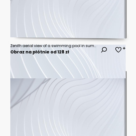
Zenith aerial view of a swimming pool in summer. Young girl in a swimsuit and hat floating with pink donut.
Obraz na płótnie od 128 zł