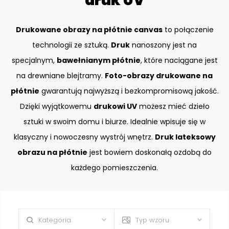
druk UV
Drukowane obrazy na płótnie canvas
to połączenie
technologii ze sztuką.
Druk
nanoszony jest na
specjalnym,
bawełnianym płótnie
, które naciągane jest
na drewniane blejtramy.
Foto-obrazy drukowane na
płótnie
gwarantują najwyższą i bezkompromisową jakość.
Dzięki wyjątkowemu
drukowi UV
możesz mieć dzieło
sztuki w swoim domu i biurze. Idealnie wpisuje się w
klasyczny i nowoczesny wystrój wnętrz.
Druk lateksowy
obrazu na płótnie
jest bowiem doskonałą ozdobą do
każdego pomieszczenia.
Kategoria
Typ wzoru