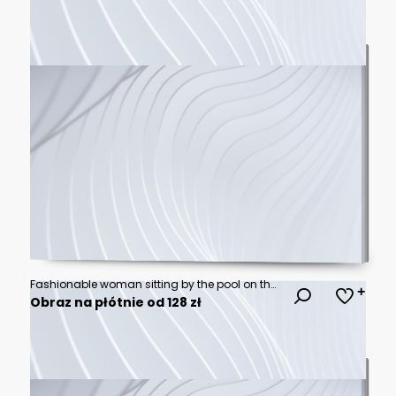
Fashionable woman sitting by the pool on the empty deck of a cruise liner. Closeup, outdoor, view from above. Vacation and travel concept
Obraz na płótnie od 128 zł