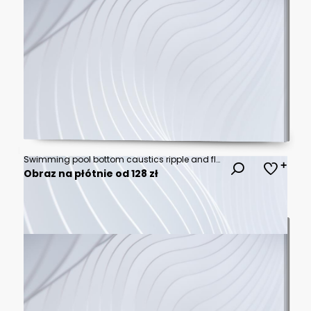
Swimming pool bottom caustics ripple and flow with waves background. Summer background. Texture of water surface. Overhead view. Vector illustration background
Obraz na płótnie od 128 zł