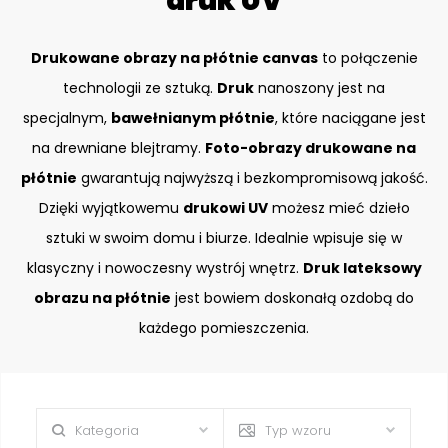
druk UV
Drukowane obrazy na płótnie canvas
to połączenie
technologii ze sztuką.
Druk
nanoszony jest na
specjalnym,
bawełnianym płótnie
, które naciągane jest
na drewniane blejtramy.
Foto-obrazy drukowane na
płótnie
gwarantują najwyższą i bezkompromisową jakość.
Dzięki wyjątkowemu
drukowi UV
możesz mieć dzieło
sztuki w swoim domu i biurze. Idealnie wpisuje się w
klasyczny i nowoczesny wystrój wnętrz.
Druk lateksowy
obrazu na płótnie
jest bowiem doskonałą ozdobą do
każdego pomieszczenia.
Kategoria
Typ wzoru