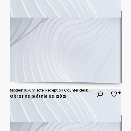
Modern luxury Hotel Reception Counter desk with Bell. Service Bell locating at reception. Silver Call Bell on table, Receptionists and customer on background. Сheck in hotel. Concept.
Obraz na płótnie od 128 zł