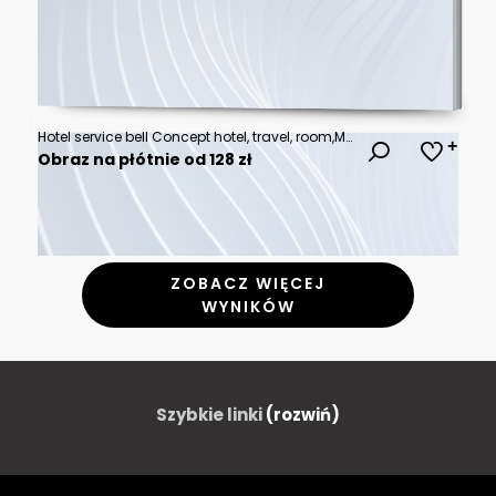
Hotel service bell Concept hotel, travel, room,Modern luxury hotel reception counter desk on background.
Obraz na płótnie od 128 zł
ZOBACZ WIĘCEJ
WYNIKÓW
Szybkie linki
(rozwiń)