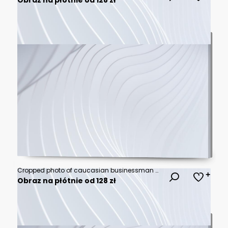
Cropped photo of caucasian businessman wearing suit walking with suitcase in hotel lobby
Obraz na płótnie od 128 zł