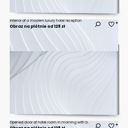
Interior of a modern luxury hotel reception
Obraz na płótnie od 128 zł
Opened door of hotel room in morning with background blurred happy backpacker traveller stay in hotel, sunlight effect.
Obraz na płótnie od 128 zł