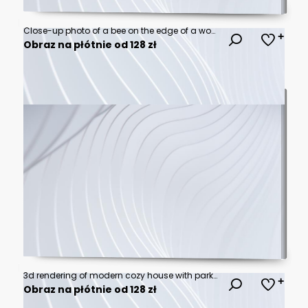
Close-up photo of a bee on the edge of a wooden post
Obraz na płótnie od 128 zł
3d rendering of modern cozy house with parking and pool for sale or rent with wood plank facade and beautiful landscaping on background. Clear summer night with many stars on the sky.
Obraz na płótnie od 128 zł