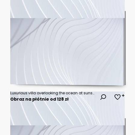
Luxurious villa overlooking the ocean at sunset with infinity pool
Obraz na płótnie od 128 zł