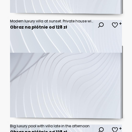
Modern luxury villa at sunset. Private house with infinity pool. 3d illustration
Obraz na płótnie od 128 zł
Big luxury pool with villa late in the afternoon
Obraz na płótnie od 128 zł