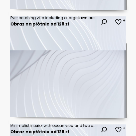
Eye-catching villa including a large lawn area and unique exterior light setup
Obraz na płótnie od 128 zł
Minimalist interior with ocean view and two chairs.
Obraz na płótnie od 128 zł