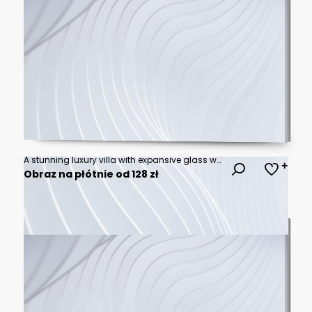
A stunning luxury villa with expansive glass walls and an inviting pool, surrounded by lush greenery in a tranquil setting.
Obraz na płótnie od 128 zł