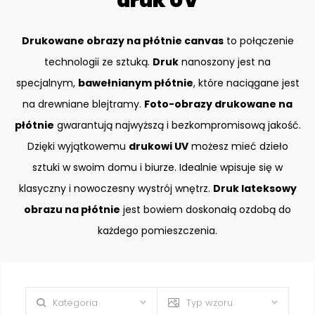
druk UV
Drukowane obrazy na płótnie canvas
to połączenie
technologii ze sztuką.
Druk
nanoszony jest na
specjalnym,
bawełnianym płótnie
, które naciągane jest
na drewniane blejtramy.
Foto-obrazy drukowane na
płótnie
gwarantują najwyższą i bezkompromisową jakość.
Dzięki wyjątkowemu
drukowi UV
możesz mieć dzieło
sztuki w swoim domu i biurze. Idealnie wpisuje się w
klasyczny i nowoczesny wystrój wnętrz.
Druk lateksowy
obrazu na płótnie
jest bowiem doskonałą ozdobą do
każdego pomieszczenia.
Kategoria
Typ wzoru