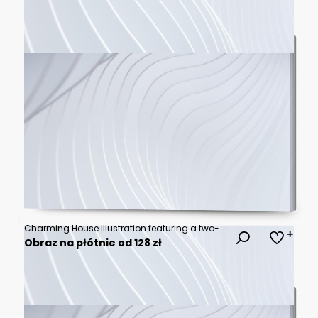
Charming House Illustration featuring a two-story suburban home with glowing windows and green trees in a flat vector style, ideal for real estate marketing and home insurance.
Obraz na płótnie od 128 zł