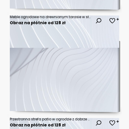
Meble ogrodowe na drewnianym tarasie w słoneczny dzień, relaks na świeżym powietrzu
Obraz na płótnie od 128 zł
Przestronna strefa patio w ogrodzie z dobrze utrzymanym drewnianym tarasem. Deski drewniane na podłodze oferują eleganckie wykończenie, a całość otaczają rośliny i elementy zieleni.
Obraz na płótnie od 128 zł