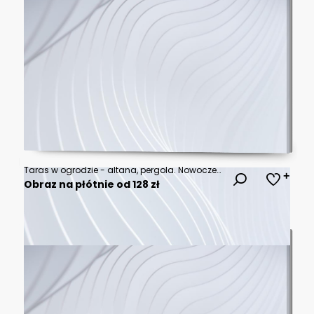
Taras w ogrodzie - altana, pergola. Nowoczesne meble ogrodowe - stolik i stołki wśród natury
Obraz na płótnie od 128 zł