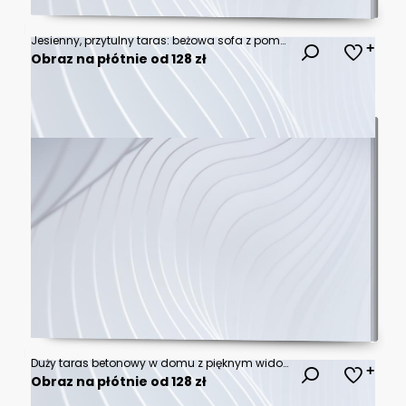
Jesienny, przytulny taras: beżowa sofa z pomarańczowymi i kremowymi poduszkami, dynie, trawa pampasowa i drewniana ściana.
Obraz na płótnie od 128 zł
Duży taras betonowy w domu z pięknym widokiem na naturę, drzewa. las. Krzesełka do odpoczynku w słoneczny poranek. Żaluzje elewacyjne aluminiowe
Obraz na płótnie od 128 zł