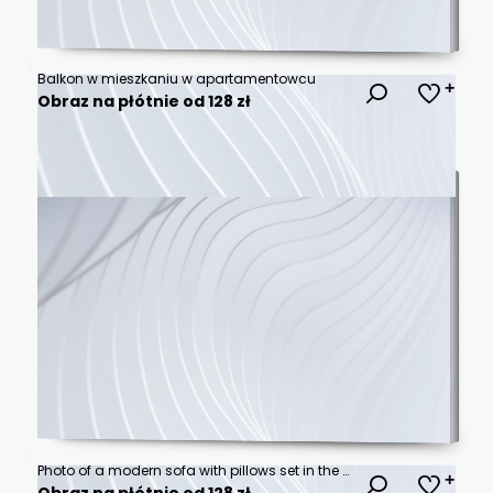
Balkon w mieszkaniu w apartamentowcu
Obraz na płótnie od 128 zł
Photo of a modern sofa with pillows set in the garden
Obraz na płótnie od 128 zł