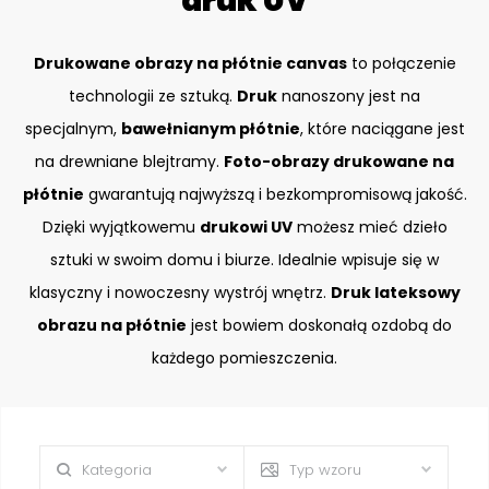
druk UV
Drukowane obrazy na płótnie canvas
to połączenie
technologii ze sztuką.
Druk
nanoszony jest na
specjalnym,
bawełnianym płótnie
, które naciągane jest
na drewniane blejtramy.
Foto-obrazy drukowane na
płótnie
gwarantują najwyższą i bezkompromisową jakość.
Dzięki wyjątkowemu
drukowi UV
możesz mieć dzieło
sztuki w swoim domu i biurze. Idealnie wpisuje się w
klasyczny i nowoczesny wystrój wnętrz.
Druk lateksowy
obrazu na płótnie
jest bowiem doskonałą ozdobą do
każdego pomieszczenia.
Kategoria
Typ wzoru