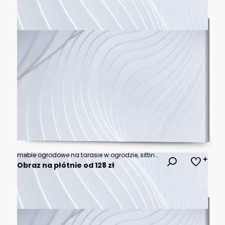
meble ogrodowe na tarasie w ogrodzie, sitting area in the garden, Recreation area in garden, garden seating area
Obraz na płótnie od 128 zł