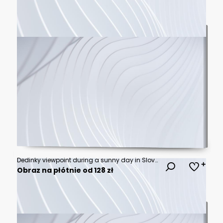
Dedinky viewpoint during a sunny day in Slovakia
Obraz na płótnie od 128 zł