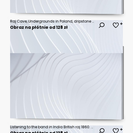
Raj Cave, Undergrounds in Poland, dripstone form, Jaskinia Raj
Obraz na płótnie od 128 zł
Listening to the band in India British raj 1860. Date: 1860
Obraz na płótnie od 128 zł