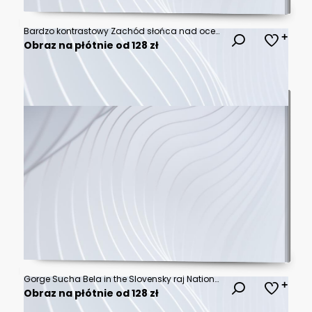
Bardzo kontrastowy Zachód słońca nad oceanem i ponad chmurami. Bardzo ciemny i bardzo jasny. Tafla chmur o zachodzie słońca. Może być też jako wschód słońca
Obraz na płótnie od 128 zł
Gorge Sucha Bela in the Slovensky raj National Park, northern Slovakia
Obraz na płótnie od 128 zł