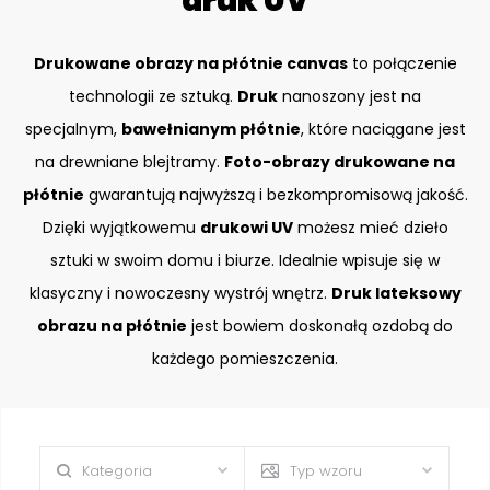
druk UV
Drukowane obrazy na płótnie canvas
to połączenie
technologii ze sztuką.
Druk
nanoszony jest na
specjalnym,
bawełnianym płótnie
, które naciągane jest
na drewniane blejtramy.
Foto-obrazy drukowane na
płótnie
gwarantują najwyższą i bezkompromisową jakość.
Dzięki wyjątkowemu
drukowi UV
możesz mieć dzieło
sztuki w swoim domu i biurze. Idealnie wpisuje się w
klasyczny i nowoczesny wystrój wnętrz.
Druk lateksowy
obrazu na płótnie
jest bowiem doskonałą ozdobą do
każdego pomieszczenia.
Kategoria
Typ wzoru