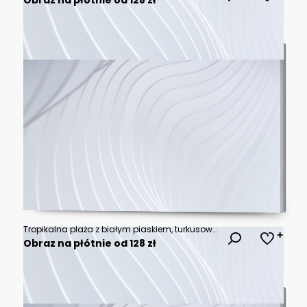
Tropikalna plaża z białym piaskiem, turkusową wodą i palmami pochylonymi nad brzegiem. Na horyzoncie łodzie, a niebo zdobią puszyste chmury. Spokój, harmonia i rajski klimat.
Obraz na płótnie od 128 zł