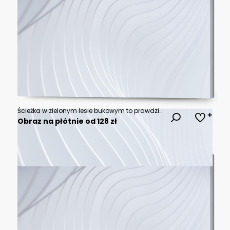
Ścieżka w zielonym lesie bukowym to prawdziwy raj dla miłośników natury. Otoczona bujnymi, świeżymi liśćmi, tworzy malowniczy tunel, który zachwyca swoją urodą.
Obraz na płótnie od 128 zł