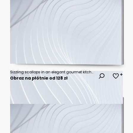
Sizzling scallops in an elegant gourmet kitchen a close-up culinary showcase
Obraz na płótnie od 128 zł