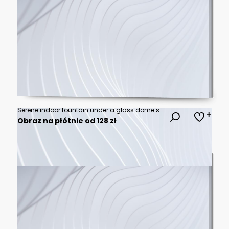
Serene indoor fountain under a glass dome surrounded by lush tropical greenery and soft natural sunlight
Obraz na płótnie od 128 zł