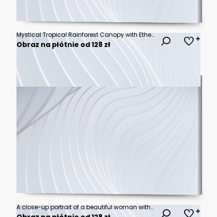
Mystical Tropical Rainforest Canopy with Ethereal Golden Sunbeams Piercing Through Thick Emerald Mist and Lush Verdant Foliage - Serene Pristine Jungle Wilderness Landscape
Obraz na płótnie od 128 zł
A close-up portrait of a beautiful woman with water droplets on her face, surrounded by colorful flowers.
Obraz na płótnie od 128 zł