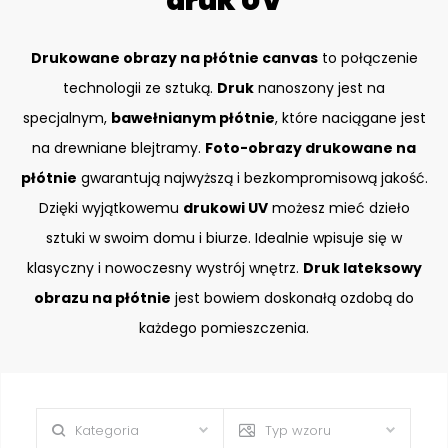
druk UV
Drukowane obrazy na płótnie canvas
to połączenie
technologii ze sztuką.
Druk
nanoszony jest na
specjalnym,
bawełnianym płótnie
, które naciągane jest
na drewniane blejtramy.
Foto-obrazy drukowane na
płótnie
gwarantują najwyższą i bezkompromisową jakość.
Dzięki wyjątkowemu
drukowi UV
możesz mieć dzieło
sztuki w swoim domu i biurze. Idealnie wpisuje się w
klasyczny i nowoczesny wystrój wnętrz.
Druk lateksowy
obrazu na płótnie
jest bowiem doskonałą ozdobą do
każdego pomieszczenia.
Kategoria
Typ wzoru