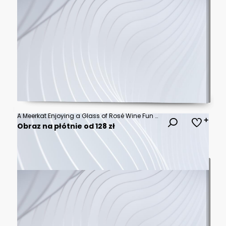
A Meerkat Enjoying a Glass of Rosé Wine Fun and Whimsical Animal Image.
Obraz na płótnie od 128 zł