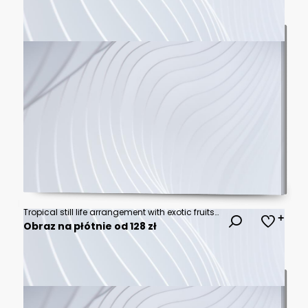
Tropical still life arrangement with exotic fruits and palm leaves, artistic botanical display of pineapple and yellow citrus, elegant summer decor
Obraz na płótnie od 128 zł