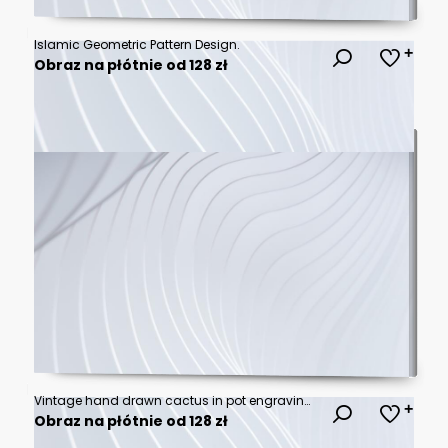
Islamic Geometric Pattern Design.
Obraz na płótnie od 128 zł
Vintage hand drawn cactus in pot engraving style black and white desert plant succulent illustration for nature garden decoration.
Obraz na płótnie od 128 zł