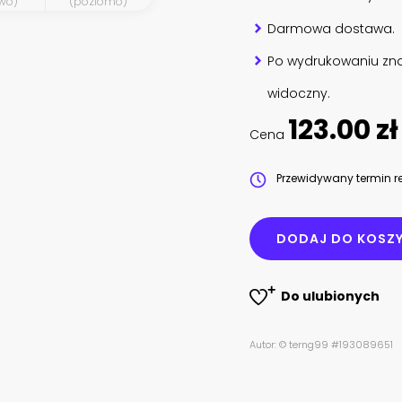
wo)
(poziomo)
Darmowa dostawa.
Po wydrukowaniu zna
widoczny.
123.00 zł
Cena
Przewidywany termin re
DODAJ DO KOSZ
Do ulubionych
Autor: © terng99 #193089651