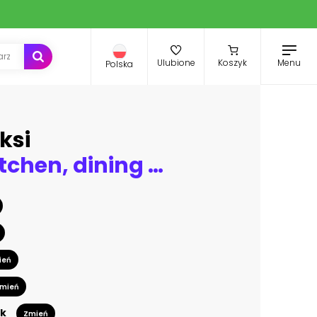
Menu
Ulubione
Koszyk
Polska
ksi
Sea view kitchen, dining and living room of luxury beach house with terrace near swimming pool in modern design. Vacation home or holiday villa for big family. Interior 3d illustration
ień
mień
k
Zmień