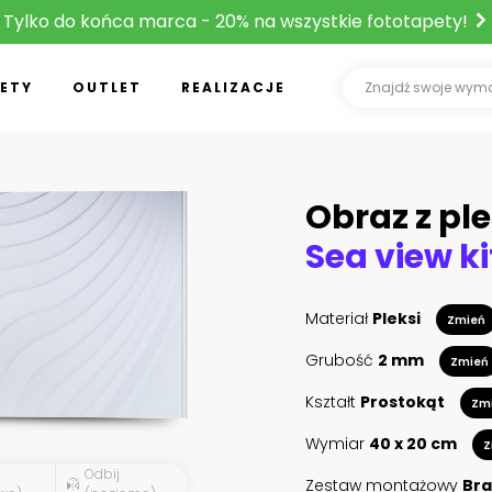
Tylko do końca marca - 20% na wszystkie fototapety!
ETY
OUTLET
REALIZACJE
Obraz z ple
Materiał
Pleksi
Zmień
Grubość
2 mm
Zmień
Kształt
Prostokąt
Zm
Wymiar
40 x 20 cm
Z
Odbij
Zestaw montażowy
Bra