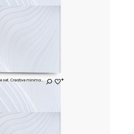
Fun colorful line doodle shape set. Creative minimalist style art symbol collection for children or party celebration with basic shapes. Simple upbeat childish drawing scribble decoration.