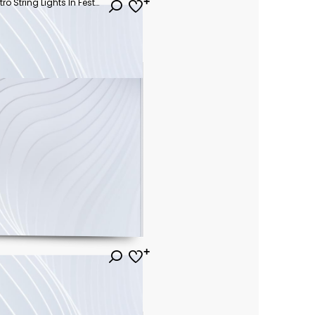
Party - Colorful Bokeh And Retro String Lights In Festive Background