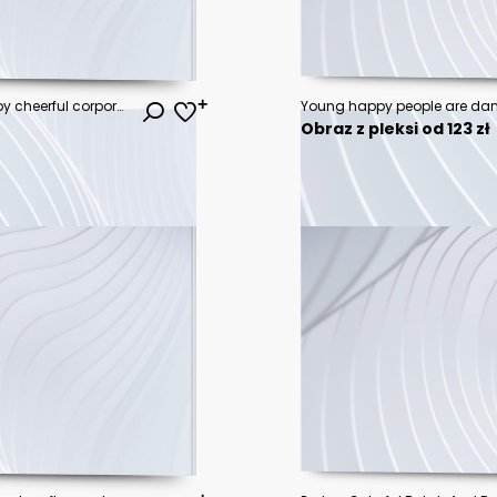
Photo of shouting overjoyed happy cheerful corporate people gathering standing in rain of confetti celebrating their friend birthday enjoying youth
Obraz z pleksi od 123 zł