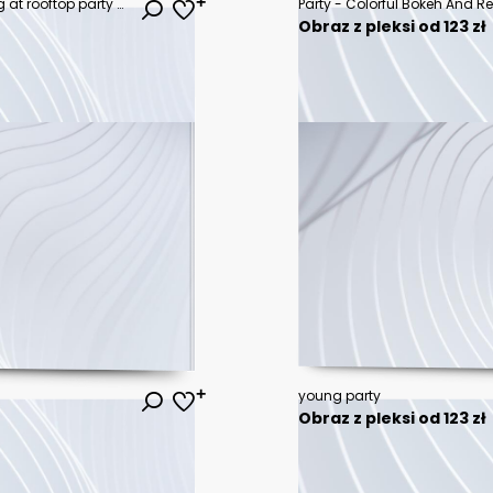
Happy friends with drinks toasting at rooftop party at night
Obraz z pleksi od 123 zł
young party
Obraz z pleksi od 123 zł