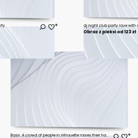
rty
dj night club party rave with
Obraz z pleksi od 123 zł
Bass. A crowd of people in silhouette raises their hands on dancefloor on neon light background. Night life, club, music, dance, motion, youth. Purple-pink colors and moving girls and boys.