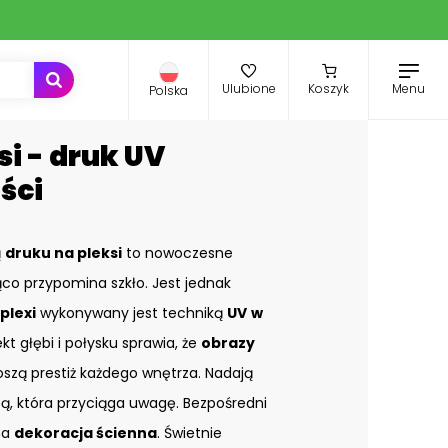
Menu
Ulubione
Koszyk
Polska
si - druk UV
ści
ą
druku na pleksi
to nowoczesne
co przypomina szkło. Jest jednak
plexi
wykonywany jest techniką
UV
w
ekt głębi i połysku sprawia, że
obrazy
zą prestiż każdego wnętrza. Nadają
bą, która przyciąga uwagę. Bezpośredni
na
dekoracja ścienna
. Świetnie