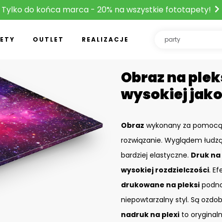
Tylko do końca marca - 20% na wszystkie fototapety!
ETY
OUTLET
REALIZACJE
Obraz na plek
wysokiej jako
Obraz
wykonany za pomoc
rozwiązanie. Wyglądem łudzą
bardziej elastyczne.
Druk na 
wysokiej rozdzielczości
. Ef
drukowane na pleksi
podnos
niepowtarzalny styl. Są ozdo
nadruk na plexi
to oryginal