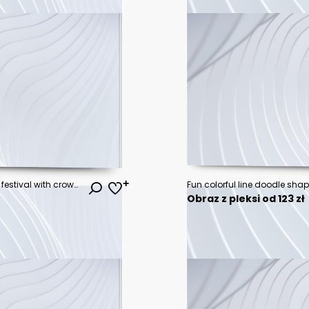
Dj mixing outdoor at beach party festival with crowd of people in background - Summer nightlife view of disco club outside - Soft focus on hand - Fun ,youth,entertainment and fest concept
Obraz z pleksi od 123 zł