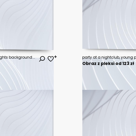
abstract glitter silver, gold , blue lights background. de-focused
Obraz z pleksi od 123 zł