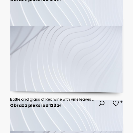
Bottle and glass of Red wine with vine leaves and grape berries. Hand drawn watercolor illustration isolated on white background
Obraz z pleksi od 123 zł