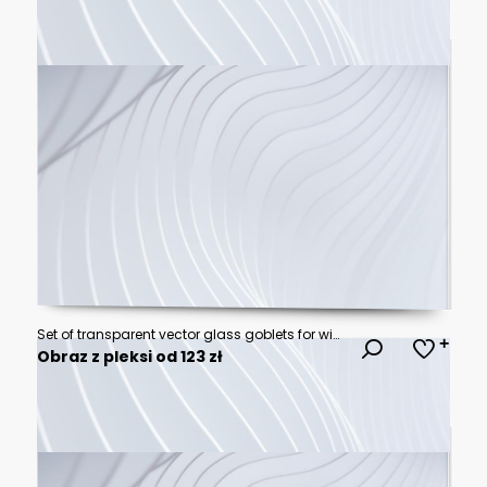
Set of transparent vector glass goblets for wine bar
Obraz z pleksi od 123 zł