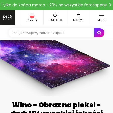
Tylko do końca marca - 20% na wszystkie fototapety!
Ulubione
Koszyk
Menu
Polska
Wino - Obraz na pleksi -