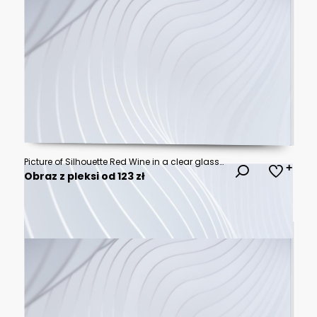
Picture of Silhouette Red Wine in a clear glass to celebrate the Full Moon. There is a reflection on the river or sea. The sky is full of stars. 3D Rendering
Obraz z pleksi od 123 zł