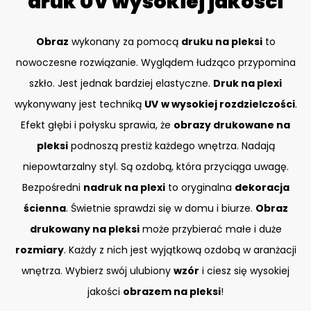
druk UV wysokiej jakości
Obraz
wykonany za pomocą
druku na pleksi
to
nowoczesne rozwiązanie. Wyglądem łudząco przypomina
szkło. Jest jednak bardziej elastyczne.
Druk na plexi
wykonywany jest techniką
UV
w wysokiej rozdzielczości
.
Efekt głębi i połysku sprawia, że
obrazy drukowane na
pleksi
podnoszą prestiż każdego wnętrza. Nadają
niepowtarzalny styl. Są ozdobą, która przyciąga uwagę.
Bezpośredni
nadruk na plexi
to oryginalna
dekoracja
ścienna
. Świetnie sprawdzi się w domu i biurze.
Obraz
drukowany na pleksi
może przybierać małe i duże
rozmiary
. Każdy z nich jest wyjątkową ozdobą w aranżacji
wnętrza. Wybierz swój ulubiony
wzór
i ciesz się wysokiej
jakości
obrazem na pleksi
!