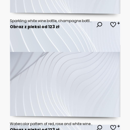
Sparkling white wine bottle, champagne bottle isolated on white background, for mockup, packshot, 3d rendering.
Obraz z pleksi od 123 zł
Watercolor pattern of red, rose and white wine glasses
Obraz z pleksi od 123 zł