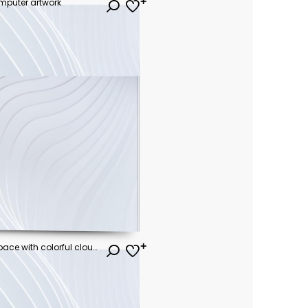
omputer artwork
man on a boat in the outer space with colorful cloud,illustration