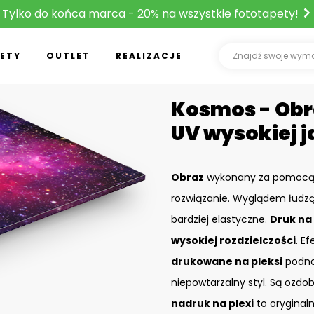
Tylko do końca marca - 20% na wszystkie fototapety!
ETY
OUTLET
REALIZACJE
Kosmos - Obra
UV wysokiej j
Obraz
wykonany za pomoc
rozwiązanie. Wyglądem łudzą
bardziej elastyczne.
Druk na 
wysokiej rozdzielczości
. Ef
drukowane na pleksi
podnos
niepowtarzalny styl. Są ozdo
nadruk na plexi
to oryginal