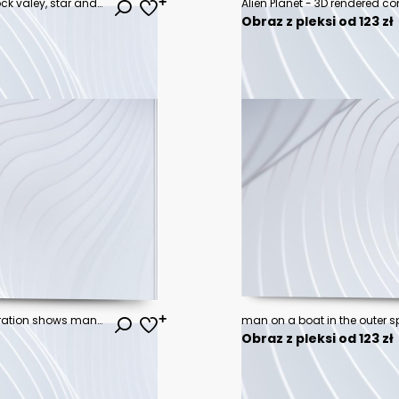
Sci-fi magical landscape with rock valey, star and sun. Digital painting illustration. Element furnished by NASA
Alien Planet - 3D rendered c
Obraz z pleksi od 123 zł
Oil painting fantasy art. The illustration shows man girl who is riding on swing on big planet in beautiful pink sunset cosmos.
Obraz z pleksi od 123 zł