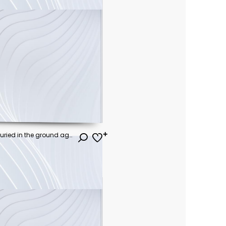
boy pulled the big bulb half buried in the ground against night sky with stars and space dust, digital art style, illustraation painting