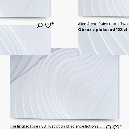
Alien Arena Ruins under Tw
Obraz z pleksi od 123 zł
The final eclipse / 3D illustration of science fiction scene showing astronaut viewing solar eclipse from mountain surrounded by asteroids in space