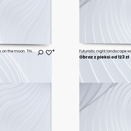
Brave astronaut at the spacewalk on the moon. This image elements furnished by NASA.
Obraz z pleksi od 123 zł