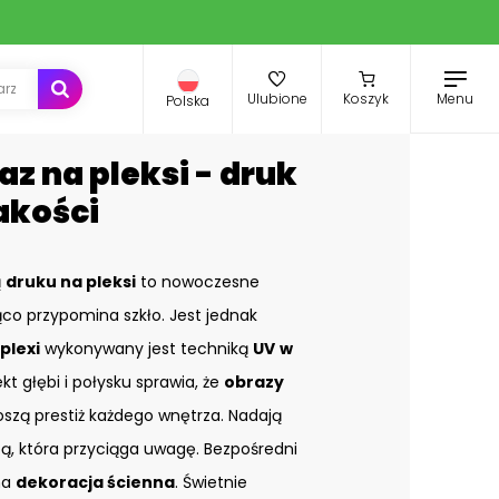
Menu
Ulubione
Koszyk
Polska
z na pleksi - druk
akości
ą
druku na pleksi
to nowoczesne
co przypomina szkło. Jest jednak
plexi
wykonywany jest techniką
UV
w
ekt głębi i połysku sprawia, że
obrazy
zą prestiż każdego wnętrza. Nadają
bą, która przyciąga uwagę. Bezpośredni
na
dekoracja ścienna
. Świetnie