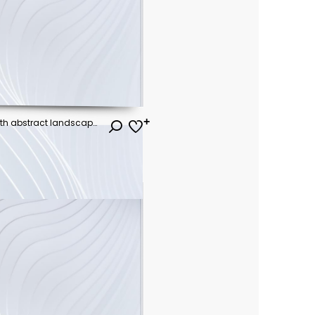
Futuristic night landscape with abstract landscape and island, moonlight, shine. Dark natural scene with reflection of light in the water, neon blue light. Dark neon background.