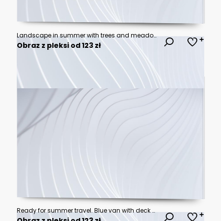
Landscape in summer with trees and meadows in bright sunshine
Obraz z pleksi od 123 zł
Ready for summer travel. Blue van with deck chair and beach accessory 3D Rendering, 3D Illustration
Obraz z pleksi od 123 zł