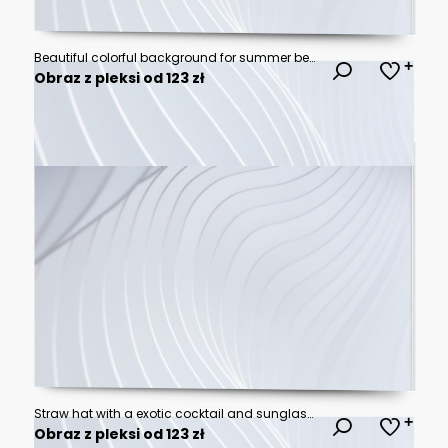
Beautiful colorful background for summer beach holiday. Sunglasses, starfish, turquoise flip-flops on sandy tropical beach against blue sky with clouds on bright sunny day.
Obraz z pleksi od 123 zł
Straw hat with a exotic cocktail and sunglasses on sand beach
Obraz z pleksi od 123 zł