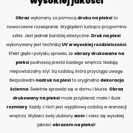
wysokiej jakości
Obraz
wykonany za pomocą
druku na pleksi
to
nowoczesne rozwiązanie. Wyglądem łudząco przypomina
szkło. Jest jednak bardziej elastyczne.
Druk na plexi
wykonywany jest techniką
UV
w wysokiej rozdzielczości
.
Efekt głębi i połysku sprawia, że
obrazy drukowane na
pleksi
podnoszą prestiż każdego wnętrza. Nadają
niepowtarzalny styl. Są ozdobą, która przyciąga uwagę.
Bezpośredni
nadruk na plexi
to oryginalna
dekoracja
ścienna
. Świetnie sprawdzi się w domu i biurze.
Obraz
drukowany na pleksi
może przybierać małe i duże
rozmiary
. Każdy z nich jest wyjątkową ozdobą w aranżacji
wnętrza. Wybierz swój ulubiony
wzór
i ciesz się wysokiej
jakości
obrazem na pleksi
!