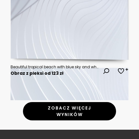
Beautiful tropical beach with blue sky and white clouds abstract texture background. Copy space of summer vacation and holiday business travel concept.
Obraz z pleksi od 123 zł
ZOBACZ WIĘCEJ
WYNIKÓW