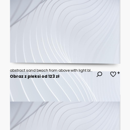
abstract sand beach from above with light blue transparent water wave and sun lights, summer vacation background concept banner with copy space, natural beauty spa outdoors
Obraz z pleksi od 123 zł