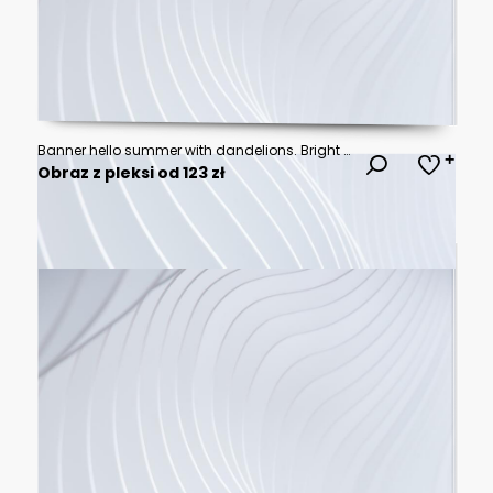
Banner hello summer with dandelions. Bright yellow dandelions, two bees and a dragonfly. Summer illustration for banner, poster or flyer.
Obraz z pleksi od 123 zł