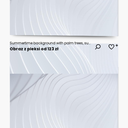
Summertime background with palm trees, summer sun and white brush strokes for your season graphic design. Hot Sunny Days. Vector illustration.
Obraz z pleksi od 123 zł