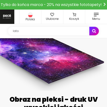
Tylko do końca marca - 20% na wszystkie fototapety!
Ulubione
Koszyk
Menu
Polska
Obraz na pleksi - druk UV