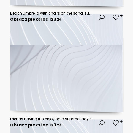
Beach umbrella with chairs on the sand. summer vacation concept. 3d rendering
Obraz z pleksi od 123 zł
Friends having fun enjoying a summer day swimming and jumping at the lake.
Obraz z pleksi od 123 zł