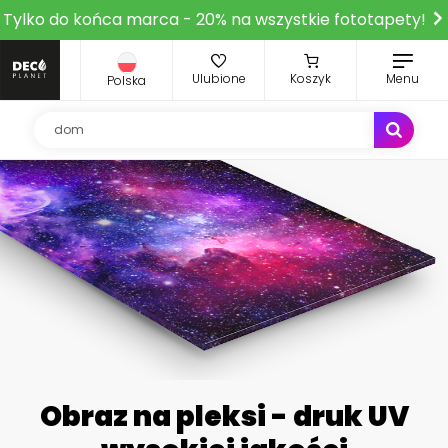
Tylko do końca marca - 20% na wszystkie fototapety!
Ulubione
Koszyk
Menu
Polska
Obraz na pleksi - druk UV