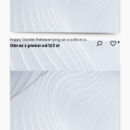
Happy Golden Retriever lying on a sofa in a modern cozy pet-friendly living room
Obraz z pleksi od 123 zł