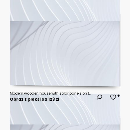
Modern wooden house with solar panels on the roof. 3d rendering. Eco friendly passive house with a photovoltaic system on the roof.
Obraz z pleksi od 123 zł