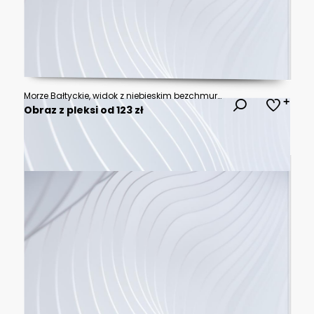
Morze Bałtyckie, widok z niebieskim bezchmurnym niebem, bez ludzi, Covid-19, pandemia
Obraz z pleksi od 123 zł