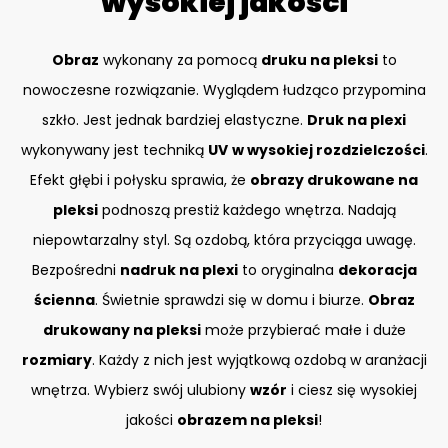
wysokiej jakości
Obraz
wykonany za pomocą
druku na pleksi
to
nowoczesne rozwiązanie. Wyglądem łudząco przypomina
szkło. Jest jednak bardziej elastyczne.
Druk na plexi
wykonywany jest techniką
UV
w wysokiej rozdzielczości
.
Efekt głębi i połysku sprawia, że
obrazy drukowane na
pleksi
podnoszą prestiż każdego wnętrza. Nadają
niepowtarzalny styl. Są ozdobą, która przyciąga uwagę.
Bezpośredni
nadruk na plexi
to oryginalna
dekoracja
ścienna
. Świetnie sprawdzi się w domu i biurze.
Obraz
drukowany na pleksi
może przybierać małe i duże
rozmiary
. Każdy z nich jest wyjątkową ozdobą w aranżacji
wnętrza. Wybierz swój ulubiony
wzór
i ciesz się wysokiej
jakości
obrazem na pleksi
!