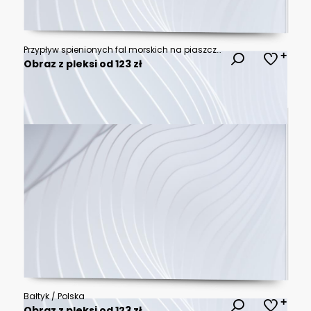
Przypływ spienionych fal morskich na piaszczystej złotej plaży w widoku z lotu ptaka
Obraz z pleksi od 123 zł
Bałtyk / Polska
Obraz z pleksi od 123 zł