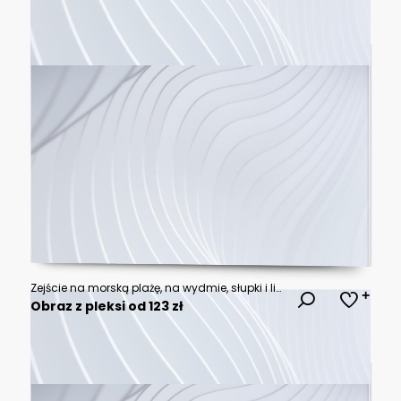
Zejście na morską plażę, na wydmie, słupki i lina, roślinność na wydmie, błękitne morze
Obraz z pleksi od 123 zł