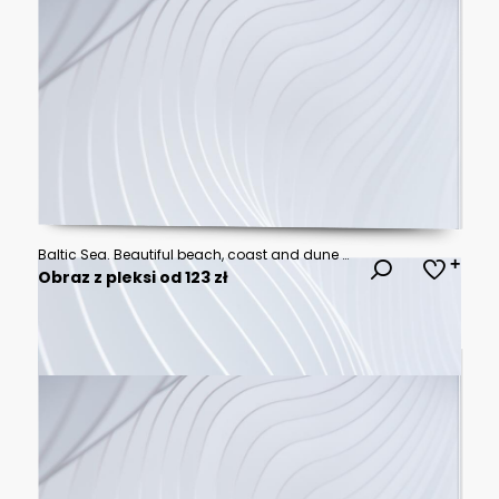
Baltic Sea. Beautiful beach, coast and dune on the Hel Peninsula. Piękne plaże półwyspu helskiego z widokiem na wydmę, roślinność wydmową, piasek i morze bałtyckie.
Obraz z pleksi od 123 zł