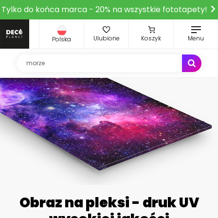
Tylko do końca marca - 20% na wszystkie fototapety!
Ulubione
Koszyk
Menu
Polska
Obraz na pleksi - druk UV