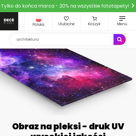
Tylko do końca marca - 20% na wszystkie fototapety!
Ulubione
Koszyk
Menu
Polska
Obraz na pleksi - druk UV