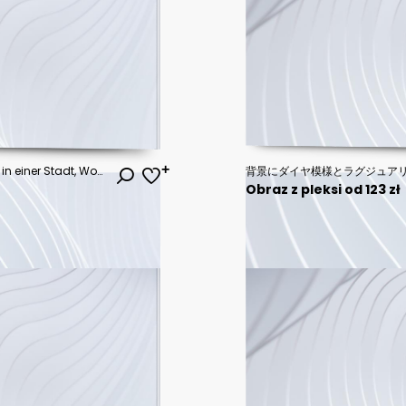
Noble, moderne innenaustattung in einer Stadt, Wohnzimmer mit bequemer chouch, Tisch und großen Fenstern
Obraz z pleksi od 123 zł