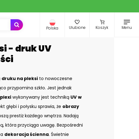
Menu
Ulubione
Koszyk
Polska
si - druk UV
ści
ą
druku na pleksi
to nowoczesne
co przypomina szkło. Jest jednak
plexi
wykonywany jest techniką
UV
w
ekt głębi i połysku sprawia, że
obrazy
zą prestiż każdego wnętrza. Nadają
bą, która przyciąga uwagę. Bezpośredni
na
dekoracja ścienna
. Świetnie