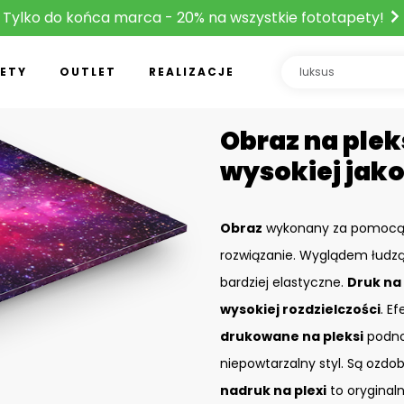
Tylko do końca marca - 20% na wszystkie fototapety!
ETY
OUTLET
REALIZACJE
Obraz na plek
wysokiej jako
Obraz
wykonany za pomoc
rozwiązanie. Wyglądem łudzą
bardziej elastyczne.
Druk na 
wysokiej rozdzielczości
. Ef
drukowane na pleksi
podnos
niepowtarzalny styl. Są ozdo
nadruk na plexi
to oryginal