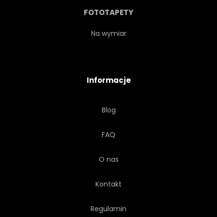
WZÓR
RETRO
FOTOTAPETY
ELEMENT
GEOMETRIA
Na wymiar
WWW
SZTUKA
STYL
Informacje
SYMBOL
ZESTAW
Blog
MINIMALIZM
PREZENTACJA
FAQ
KSIĄŻKA
KARTA
O nas
KATALOG
ŚWIADECTWO
Kontakt
FIRMOWY
NAUKA
Regulamin