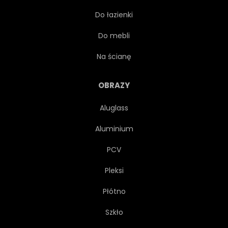
Do łazienki
SZWAJCARSKA
BAUHAUS
Do mebli
TRANSPARENT
BROSZURY
Na ścianę
MODA
TYTUŁ
OBRAZY
Aluglass
POŁOWA
DYNAMICZNE
Aluminium
DRUKUJ
PROSTE
PCV
Pleksi
KOLOROWY
VINTAGE
Płótno
KOLOR
BIZNES
Szkło