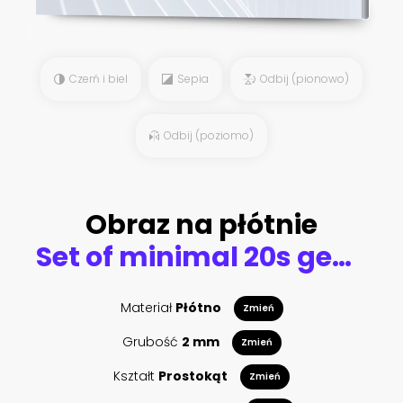
Czerń i biel
Sepia
Odbij (pionowo)
Odbij (poziomo)
Obraz na płótnie
Set of minimal 20s geometric design posters, vector template with primitive shapes elements
Materiał
Płótno
Zmień
Grubość
2 mm
Zmień
Kształt
Prostokąt
Zmień