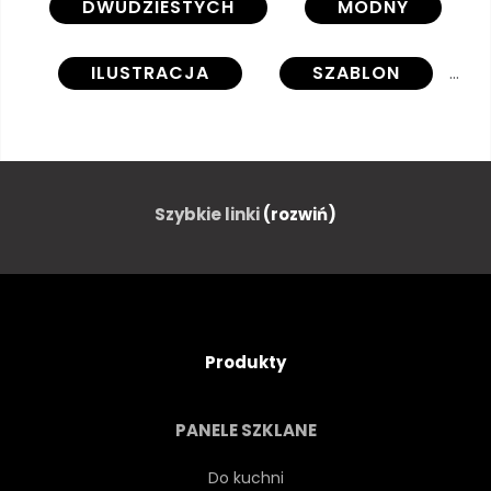
DWUDZIESTYCH
MODNY
ILUSTRACJA
SZABLON
NOWOCZESNY
GRAFICZNY
TŁO
KOLAŻ
WEKTOR
Szybkie linki
(rozwiń)
PROJEKTOWAĆ
STRESZCZENIE
KSZTAŁT
MINIMAL
Produkty
KOŁO
OKŁADKA
PANELE SZKLANE
PŁASKI
PLAKAT
Do kuchni