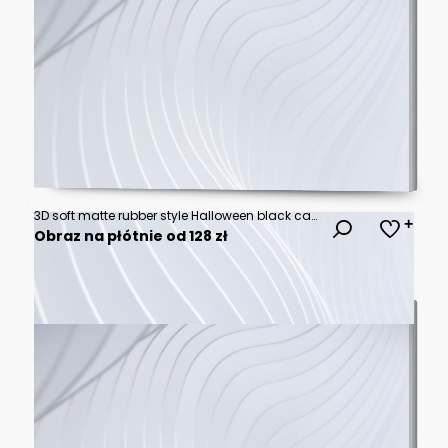
3D soft matte rubber style Halloween black cat icon PNG transparent
Obraz na płótnie od 128 zł