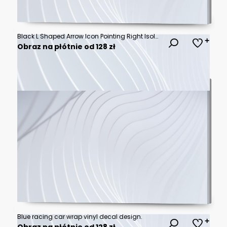
Black L Shaped Arrow Icon Pointing Right Isolated on a Simple White Background
Obraz na płótnie od 128 zł
Blue racing car wrap vinyl decal design.
Obraz na płótnie od 128 zł