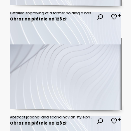
Detailed engraving of a farmer holding a basket of produce, showcasing rustic agricultural heritage in a timeless vector style
Obraz na płótnie od 128 zł
Abstract japandi and scandinavian style print soft tones and shapes conveying a sense of tranquility and beauty. Great as product design for posters, home interior
Obraz na płótnie od 128 zł