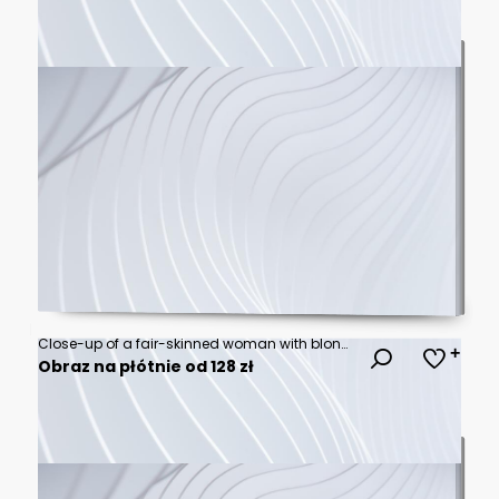
Close-up of a fair-skinned woman with blonde, wavy hair and light eyes
Obraz na płótnie od 128 zł