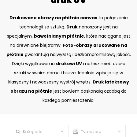
druk UV
Drukowane obrazy na płótnie canvas
to połączenie
technologii ze sztuką.
Druk
nanoszony jest na
specjalnym,
bawełnianym płótnie
, które naciągane jest
na drewniane blejtramy.
Foto-obrazy drukowane na
płótnie
gwarantują najwyższą i bezkompromisową jakość.
Dzięki wyjątkowemu
drukowi UV
możesz mieć dzieło
sztuki w swoim domu i biurze. Idealnie wpisuje się w
klasyczny i nowoczesny wystrój wnętrz.
Druk lateksowy
obrazu na płótnie
jest bowiem doskonałą ozdobą do
każdego pomieszczenia.
Kategoria
Typ wzoru