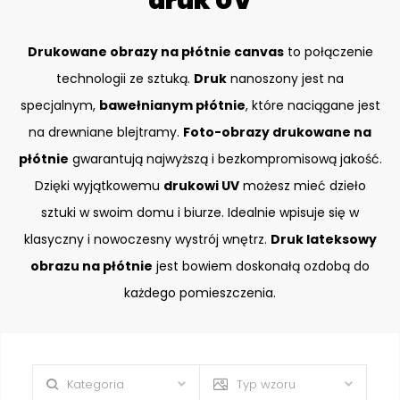
druk UV
Drukowane obrazy na płótnie canvas
to połączenie
technologii ze sztuką.
Druk
nanoszony jest na
specjalnym,
bawełnianym płótnie
, które naciągane jest
na drewniane blejtramy.
Foto-obrazy drukowane na
płótnie
gwarantują najwyższą i bezkompromisową jakość.
Dzięki wyjątkowemu
drukowi UV
możesz mieć dzieło
sztuki w swoim domu i biurze. Idealnie wpisuje się w
klasyczny i nowoczesny wystrój wnętrz.
Druk lateksowy
obrazu na płótnie
jest bowiem doskonałą ozdobą do
każdego pomieszczenia.
Kategoria
Typ wzoru