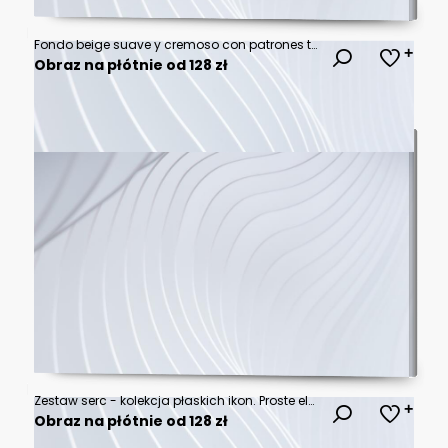
Fondo beige suave y cremoso con patrones texturizados sutiles
Obraz na płótnie od 128 zł
Zestaw serc - kolekcja płaskich ikon. Proste elementy do projektów - serce, miłość, walentynka, zdrowie, troska.
Obraz na płótnie od 128 zł