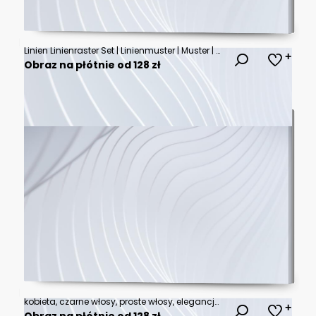
Linien Linienraster Set | Linienmuster | Muster | Variation
Obraz na płótnie od 128 zł
kobieta, czarne włosy, proste włosy, elegancja, marynarka, biurowy styl, profesjonalny look, bizneswoman, portret, minimalistyczne tło, profesjonalna fotografia, kobieta w biznesie, formalny strój, bi
Obraz na płótnie od 128 zł