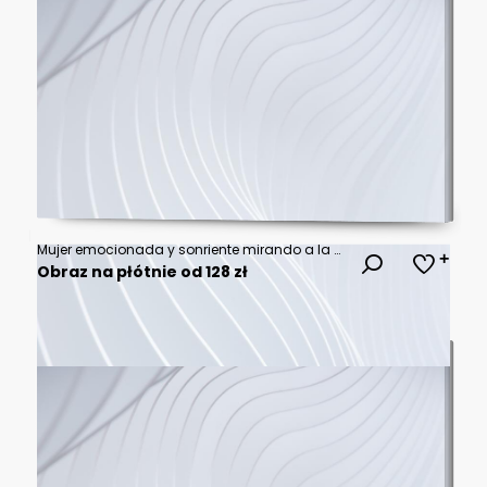
Mujer emocionada y sonriente mirando a la cámara mientras apunta con los dedos hacia un costado sobre un fondo amarillo liso y aislado. Vista de frente. Copy space
Obraz na płótnie od 128 zł