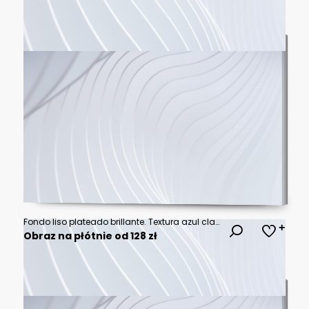
Fondo liso plateado brillante. Textura azul claro metálica suave. Ilustración abstracta de destellos y sombras.
Obraz na płótnie od 128 zł