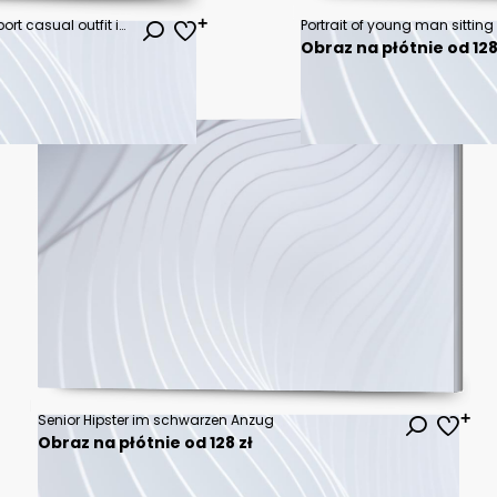
Sexy slim fit brunette woman in sport casual outfit in a skate park. Active leisure on a longboard
Obraz na płótnie od 128
Senior Hipster im schwarzen Anzug
Obraz na płótnie od 128 zł