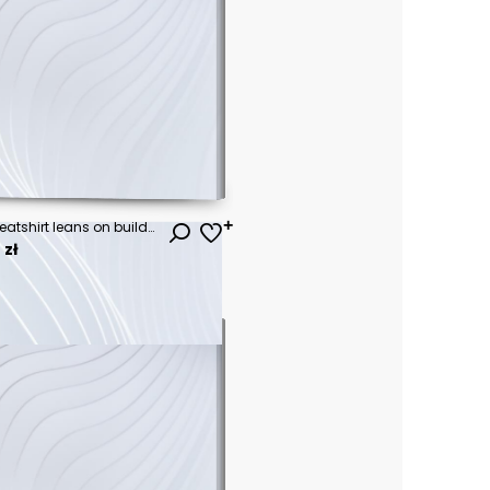
Excited teen girl in orange sweatshirt leans on building and holds smartphone. Joyful woman in stylish hipster outfit smiles outside.
 zł