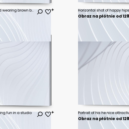
Handsome hipster guy with beard wearing brown blank hoodie or hoody and black cap with space for your logo or design on white background. Mockup for print
Obraz na płótnie od 128
ng fun in a studio
Obraz na płótnie od 128