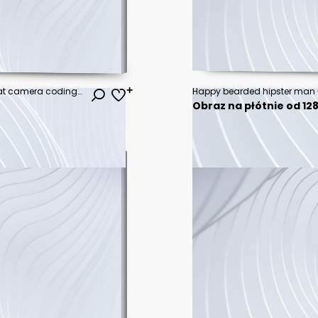
Skilled male it developer looking at camera coding on modern laptop computer working on freelance in cafe interior, portrait of cheerful hipster guy using netbook for e learning satisfied with course.
Obraz na płótnie od 128