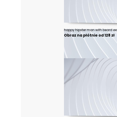
happy hipster man with beard ex
Obraz na płótnie od 128 zł