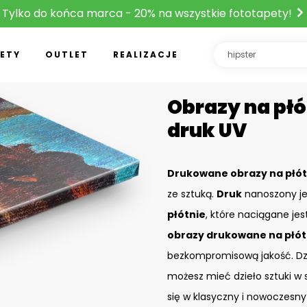
Tylko do końca marca - 20% na wszystkie fototapety!
ETY
OUTLET
REALIZACJE
Obrazy na płó
druk UV
Drukowane obrazy na płót
ze sztuką.
Druk
nanoszony je
płótnie
, które naciągane je
obrazy drukowane na płót
bezkompromisową jakość. D
możesz mieć dzieło sztuki w 
się w klasyczny i nowoczesny