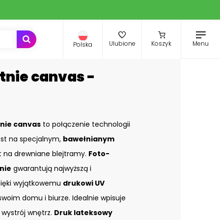
Menu
Ulubione
Koszyk
Polska
tnie canvas -
nie canvas
to połączenie technologii
st na specjalnym,
bawełnianym
st na drewniane blejtramy.
Foto-
nie
gwarantują najwyższą i
zięki wyjątkowemu
drukowi UV
swoim domu i biurze. Idealnie wpisuje
 wystrój wnętrz.
Druk lateksowy