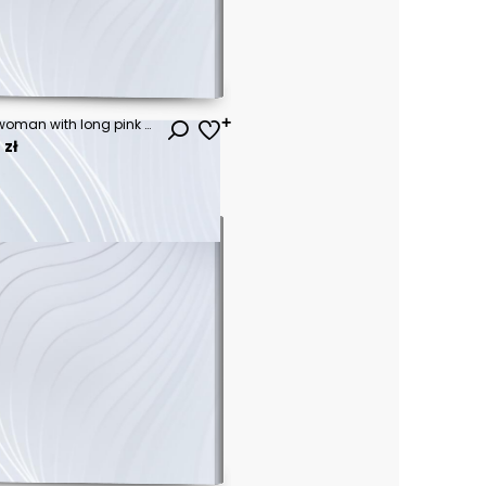
Happy stylish young hipster woman with long pink hair, hat and sunglasses on the street.
 zł