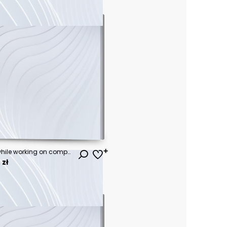
Young hipster man smiling while working on computer desk in office
 zł