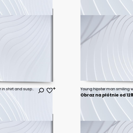
Handsome old-fashioned hipster in shirt and suspenders, pose with crossed arms. Isolated on a dark background.
Obraz na płótnie od 128