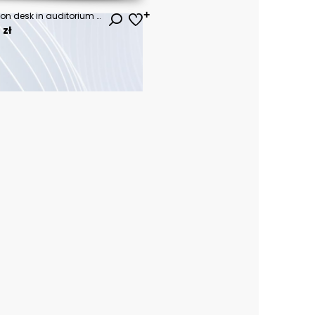
Portrait of young man sitting on desk in auditorium with glasses and document case in hands. Smiling boy with blond hair and beard happily looking in camera while holding documents in hand
 zł