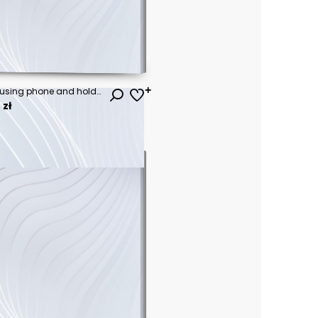
Happy bearded hipster man using phone and holding cup of coffee
 zł