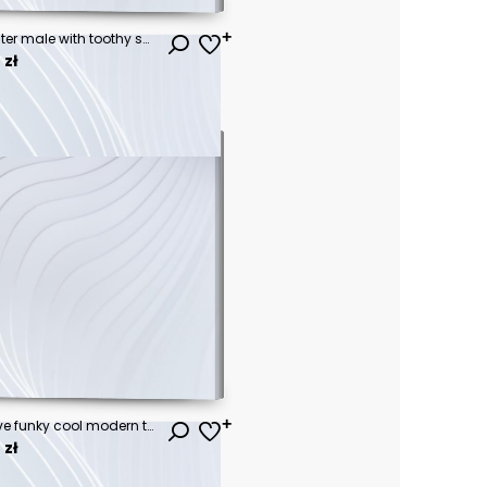
Horizontal shot of happy hipster male with toothy smile, wears casual white t shirt and glasses, being in good mood after unforgettable journey with girlfriend, isolated on white background.
 zł
Portrait of his he nice attractive funky cool modern trendy gray-haired guy hipster MC dancing having fun isolated on bright vivid shine vibrant red color background
 zł