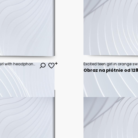
Playful cool funky hipster young girl with headphones and crazy hair taking selfie on street
Obraz na płótnie od 128