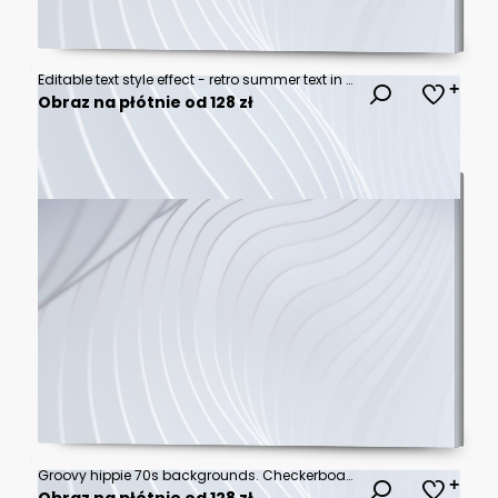
Editable text style effect - retro summer text in grunge style theme
Obraz na płótnie od 128 zł
Groovy hippie 70s backgrounds. Checkerboard, chessboard, mesh, waves patterns. Twisted and distorted vector texture in trendy retro psychedelic style. Y2k aesthetic.
Obraz na płótnie od 128 zł