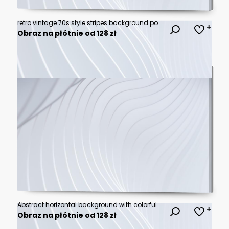
retro vintage 70s style stripes background poster lines. shapes vector design graphic 1970s retro background. abstract stylish 70s era line frame illustration
Obraz na płótnie od 128 zł
Abstract horizontal background with colorful waves. Trendy vector illustration in style retro 60s, 70s. Pastel colors
Obraz na płótnie od 128 zł