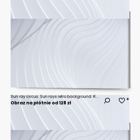
Sun ray circus. Sun rays retro background. Radial vintage burst. Soft light stripe. Sunburst pattern. Beams line. Striped aging effect texture. Old poster. Starburst strips. Vector illustration
Obraz na płótnie od 128 zł