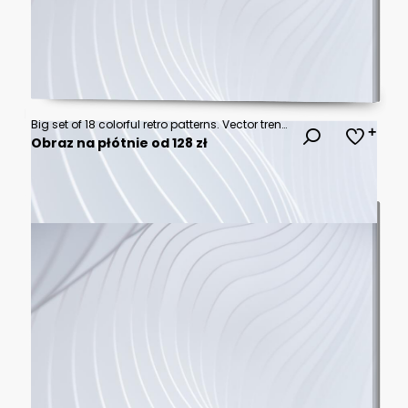
Big set of 18 colorful retro patterns. Vector trendy backgrounds in 70s style. Abstract modern geometric and floral ornaments, vintage backgrounds
Obraz na płótnie od 128 zł