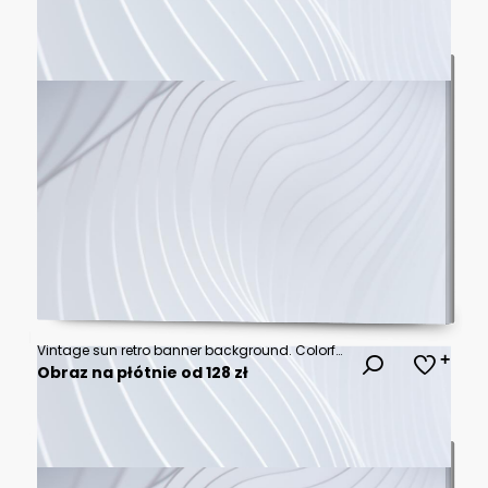
Vintage sun retro banner background. Colorful grunge sunburst design. Summer 70s vector illustration.
Obraz na płótnie od 128 zł