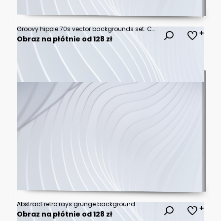
Groovy hippie 70s vector backgrounds set. Chessboard and twisted patterns. Backgrounds in trendy retro trippy style.Twisted and distorted vector texture in trendy retro psychedelic style
Obraz na płótnie od 128 zł
Abstract retro rays grunge background
Obraz na płótnie od 128 zł