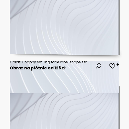
Colorful happy smiling face label shape set. Collection of trendy retro sticker cartoon shapes. Funny comic character art and quote sign patch bundle.
Obraz na płótnie od 128 zł