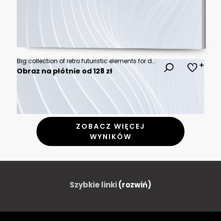
Big collection of retro futuristic elements for design. Abstract set of frames, 3d shapes, wireframe, cyberpunk windows and perspective grids. Blanks for a poster, banner, business card, sticker
Obraz na płótnie od 128 zł
ZOBACZ WIĘCEJ
WYNIKÓW
Szybkie linki
(rozwiń)