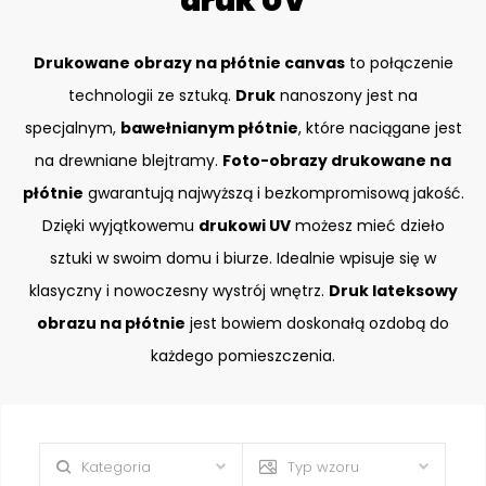
druk UV
Drukowane obrazy na płótnie canvas
to połączenie
technologii ze sztuką.
Druk
nanoszony jest na
specjalnym,
bawełnianym płótnie
, które naciągane jest
na drewniane blejtramy.
Foto-obrazy drukowane na
płótnie
gwarantują najwyższą i bezkompromisową jakość.
Dzięki wyjątkowemu
drukowi UV
możesz mieć dzieło
sztuki w swoim domu i biurze. Idealnie wpisuje się w
klasyczny i nowoczesny wystrój wnętrz.
Druk lateksowy
obrazu na płótnie
jest bowiem doskonałą ozdobą do
każdego pomieszczenia.
Kategoria
Typ wzoru