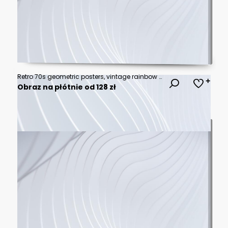
Retro 70s geometric posters, vintage rainbow color lines print. Groovy striped design poster, abstract 1970s colorful background vector set. Minimalistic old-fashioned cover for artwork
Obraz na płótnie od 128 zł