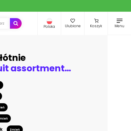
Menu
Ulubione
Koszyk
Polska
łótnie
Tropical fruit assortment on poolside
ń
ień
mień
k
Zmień