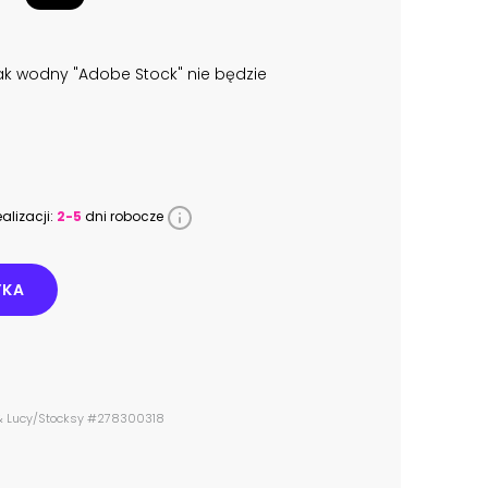
k wodny "Adobe Stock" nie będzie
alizacji:
2-5
dni robocze
YKA
 & Lucy/Stocksy #278300318