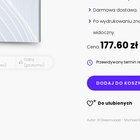
Darmowa dostawa.
Po wydrukowaniu zna
widoczny.
177.60 zł
Cena
Odbij
Przewidywany termin re
wo)
(poziomo)
DODAJ DO KOSZ
Do ulubionych
Autor: © Dreamwood - Michael