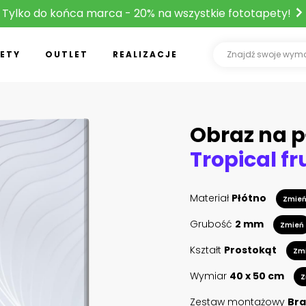
Tylko do końca marca - 20% na wszystkie fototapety!
ETY
OUTLET
REALIZACJE
Obraz na p
Materiał
Płótno
Zmie
Grubość
2 mm
Zmień
Kształt
Prostokąt
Zm
Wymiar
40 x 50 cm
Z
Zestaw montażowy
Bra