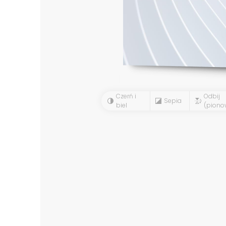
Czerń i
Odbij
Sepia
biel
(piono