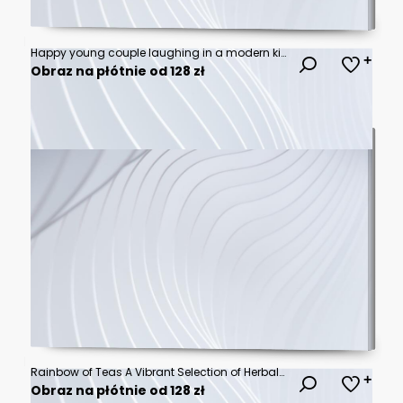
Happy young couple laughing in a modern kitchen. Cheerful man and woman enjoying fresh fruit breakfast together. Relationship and lifestyle concept
Obraz na płótnie od 128 zł
Rainbow of Teas A Vibrant Selection of Herbal Infusions
Obraz na płótnie od 128 zł