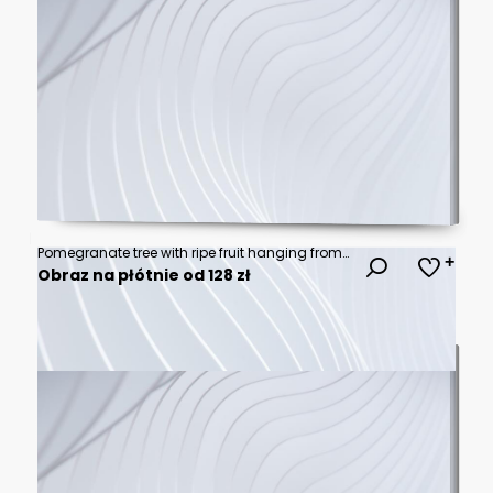
Pomegranate tree with ripe fruit hanging from branches under a clear blue sky, showcasing a bountiful harvest.
Obraz na płótnie od 128 zł