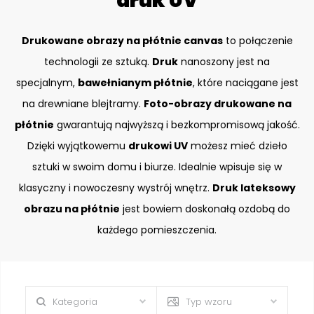
druk UV
Drukowane obrazy na płótnie canvas
to połączenie
technologii ze sztuką.
Druk
nanoszony jest na
specjalnym,
bawełnianym płótnie
, które naciągane jest
na drewniane blejtramy.
Foto-obrazy drukowane na
płótnie
gwarantują najwyższą i bezkompromisową jakość.
Dzięki wyjątkowemu
drukowi UV
możesz mieć dzieło
sztuki w swoim domu i biurze. Idealnie wpisuje się w
klasyczny i nowoczesny wystrój wnętrz.
Druk lateksowy
obrazu na płótnie
jest bowiem doskonałą ozdobą do
każdego pomieszczenia.
Kategoria
Typ wzoru