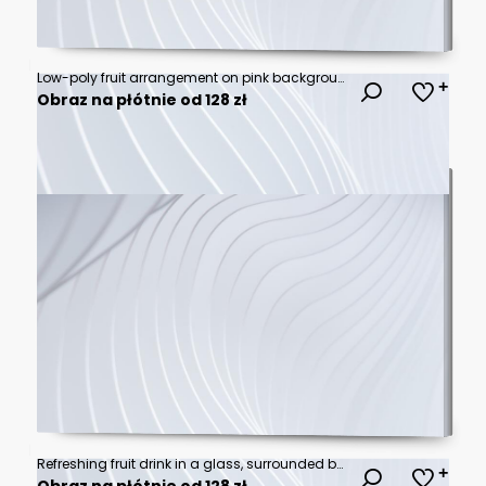
Low-poly fruit arrangement on pink background; food blog, website
Obraz na płótnie od 128 zł
Refreshing fruit drink in a glass, surrounded by berries and kiwi, on a grassy surface
Obraz na płótnie od 128 zł