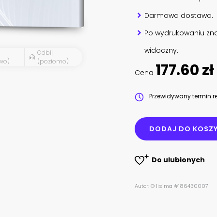
Darmowa dostawa.
Po wydrukowaniu zna
widoczny.
Odbij
wo)
(poziomo)
177.60 zł
Cena
Przewidywany termin re
DODAJ DO KOSZ
Do ulubionych
Autor: © lisima #186430007