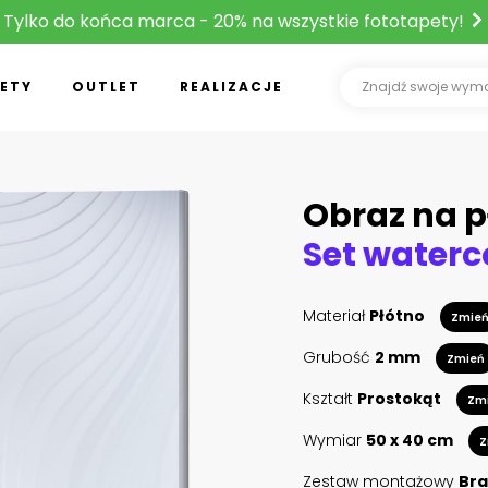
Tylko do końca marca - 20% na wszystkie fototapety!
ETY
OUTLET
REALIZACJE
Obraz na p
Materiał
Płótno
Zmie
Grubość
2 mm
Zmień
Kształt
Prostokąt
Zm
Wymiar
50 x 40 cm
Z
Zestaw montażowy
Bra