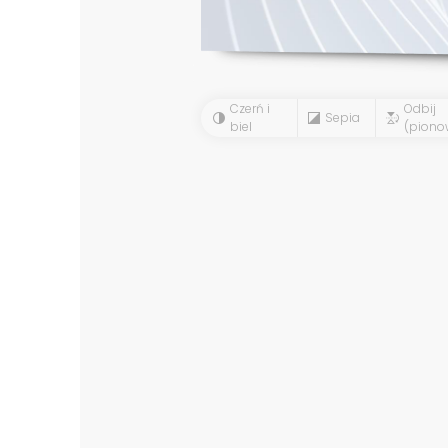
Czerń i
Odbij
Sepia
biel
(piono