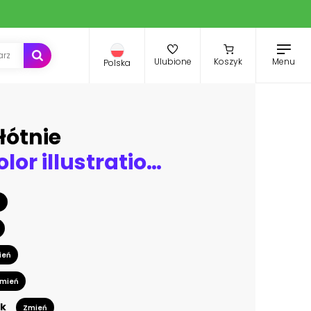
Menu
Ulubione
Koszyk
Polska
łótnie
Set watercolor illustration with roses and other flowers, keys, feathers. Tribal background with flowers, jewelry. Boho Cool print on T-shirt. Vintage
ń
ień
mień
k
Zmień