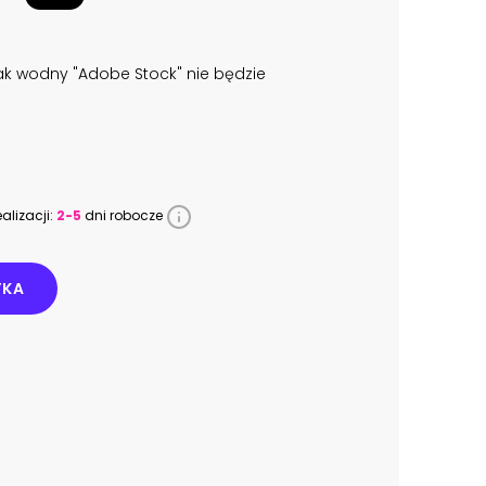
k wodny "Adobe Stock" nie będzie
alizacji:
2-5
dni robocze
YKA