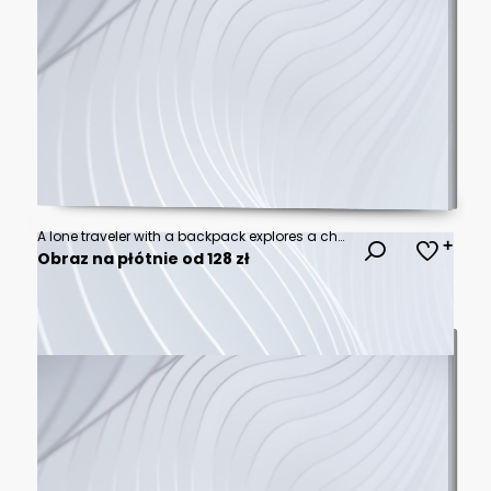
A lone traveler with a backpack explores a charming cobblestone street lined with ancient stone buildings and vibrant red flowers.
Obraz na płótnie od 128 zł