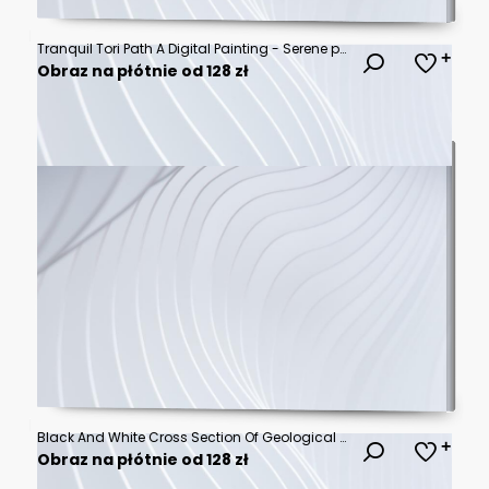
Tranquil Tori Path A Digital Painting - Serene path, ancient gate, misty forest, spiritual journey, peaceful nature.
Obraz na płótnie od 128 zł
Black And White Cross Section Of Geological Strata With Wavy Lines And Granular Textures Geology Layers
Obraz na płótnie od 128 zł