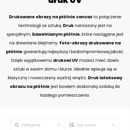
druk UV
Drukowane obrazy na płótnie canvas
to połączenie
technologii ze sztuką.
Druk
nanoszony jest na
specjalnym,
bawełnianym płótnie
, które naciągane jest
na drewniane blejtramy.
Foto-obrazy drukowane na
płótnie
gwarantują najwyższą i bezkompromisową jakość.
Dzięki wyjątkowemu
drukowi UV
możesz mieć dzieło
sztuki w swoim domu i biurze. Idealnie wpisuje się w
klasyczny i nowoczesny wystrój wnętrz.
Druk lateksowy
obrazu na płótnie
jest bowiem doskonałą ozdobą do
każdego pomieszczenia.
Kategoria
Typ wzoru