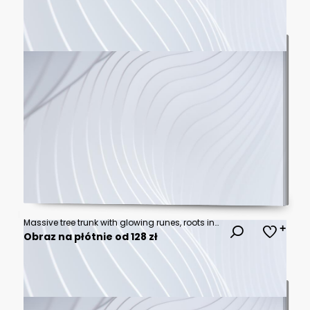
Massive tree trunk with glowing runes, roots in verdant forest, sunlit
Obraz na płótnie od 128 zł