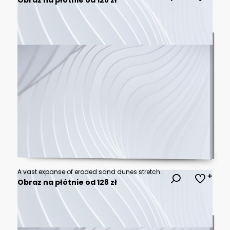
A vast expanse of eroded sand dunes stretches towards the horizon, under the soft light of a crescent moon.
Obraz na płótnie od 128 zł