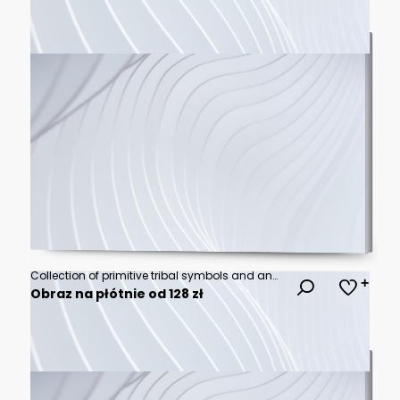
Collection of primitive tribal symbols and ancient eye motifs in earthy brown and orange tones
Obraz na płótnie od 128 zł