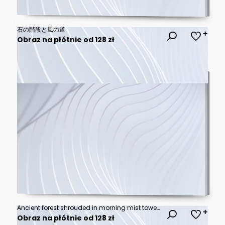
石の階段と風の道
Obraz na płótnie od 128 zł
Ancient forest shrouded in morning mist towering trees stretching into the clouds soft warm light cinematic landscape feel
Obraz na płótnie od 128 zł