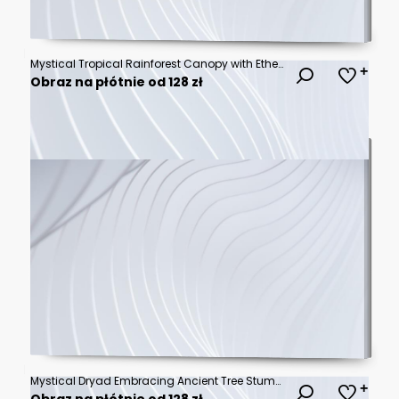
Mystical Tropical Rainforest Canopy with Ethereal Golden Sunbeams Piercing Through Thick Emerald Mist and Lush Verdant Foliage - Serene Pristine Jungle Wilderness Landscape
Obraz na płótnie od 128 zł
Mystical Dryad Embracing Ancient Tree Stump in Black and White Illustration.
Obraz na płótnie od 128 zł