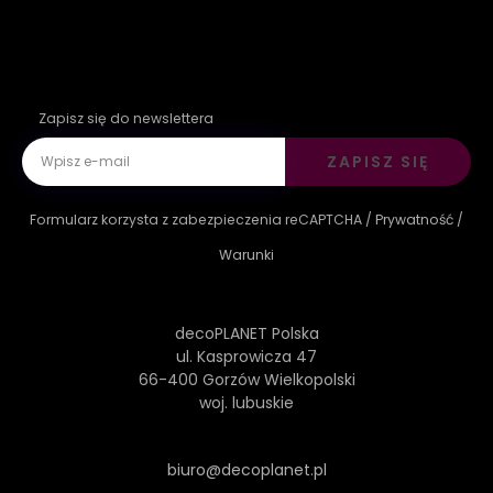
Zapisz się do newslettera
ZAPISZ SIĘ
Formularz korzysta z zabezpieczenia reCAPTCHA /
Prywatność
/
Warunki
decoPLANET Polska
ul. Kasprowicza 47
66-400 Gorzów Wielkopolski
woj. lubuskie
biuro@decoplanet.pl