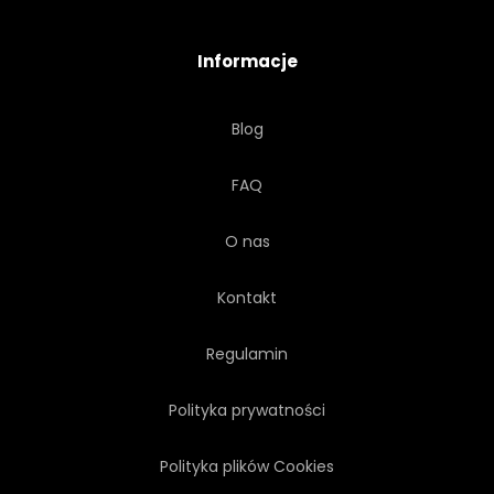
NIEREALNE
ZBIORY
Informacje
BIAŁY
DAMA
ŻYRAFA
Blog
CHAMOIS
PŁOWEJ
FAQ
ŁANIA
KOZA
ROGI
O nas
HALLOWEEN
PRZEBRANIE
Kontakt
MASKA
Regulamin
Polityka prywatności
Polityka plików Cookies