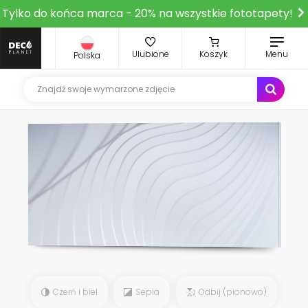
Tylko do końca marca - 20% na wszystkie fototapety!
Ulubione
Koszyk
Menu
Polska
Czerń i biel
Sepia
Odbij (pionowo)