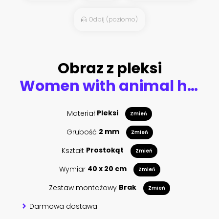
Odbij (poziomo)
Obraz z pleksi
Women with animal heads
Materiał
Pleksi
Zmień
Grubość
2 mm
Zmień
Kształt
Prostokąt
Zmień
Wymiar
40 x 20 cm
Zmień
Zestaw montażowy
Brak
Zmień
Darmowa dostawa.