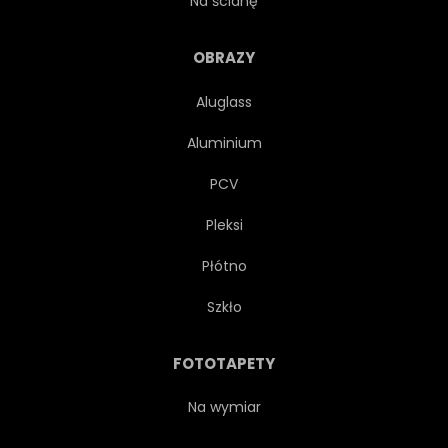
Na ścianę
SPRYTNY
WYGRAWEROWANYM
OBRAZY
Aluglass
GRAWEROWANIE
TAPETA
Aluminium
TŁO
GRUNGE
PCV
Pleksi
DRUKUJ
ELEGANCKI
Płótno
WIKTORIAŃSKI
STYL
Szkło
ZWIERZĘ
DZIWNY
FOTOTAPETY
ANTROPOMORFIZACJA
Na wymiar