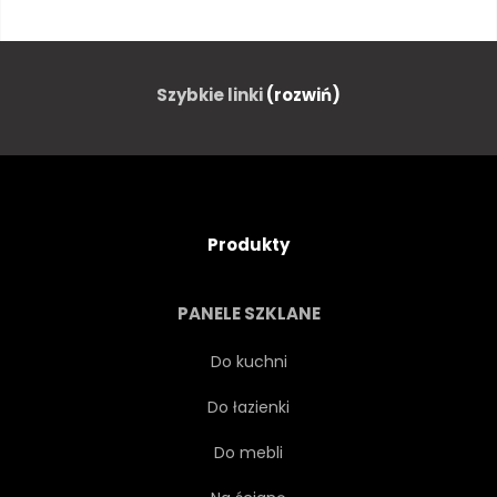
ZWIERZĘ
KRÓLIK
KRÓLIK
RETRO
Szybkie linki
(rozwiń)
VINTAGE
FRANCJA
PORTRET
KOLAŻ
Produkty
CYFROWY
SZAFY
PANELE SZKLANE
CIEKAWOŚĆ
CHARAKTER
Do kuchni
Do łazienki
GŁOWA
ANDROID
Do mebli
TWARZ
KAPELUSZ