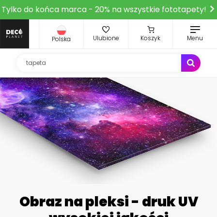
Tylko do końca marca - 20% na wszystkie fototapety!
Ulubione
Koszyk
Menu
Polska
Obraz na pleksi - druk UV