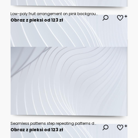
Low-poly fruit arrangement on pink background; food blog, website
Obraz z pleksi od 123 zł
Seamless patterns step repeating patterns design
Obraz z pleksi od 123 zł