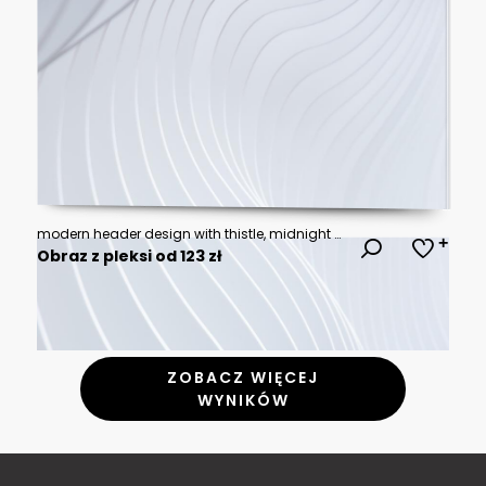
modern header design with thistle, midnight blue and sky blue colors. dynamic curved lines with fluid flowing waves and curves
Obraz z pleksi od 123 zł
ZOBACZ WIĘCEJ
WYNIKÓW