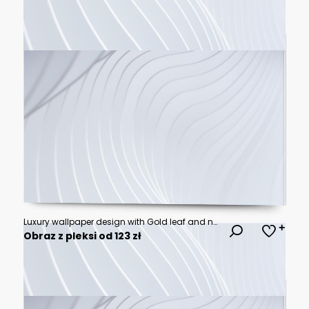
Luxury wallpaper design with Gold leaf and natural background. Leaves line arts design for fabric, prints and background texture, Vector illustration.
Obraz z pleksi od 123 zł