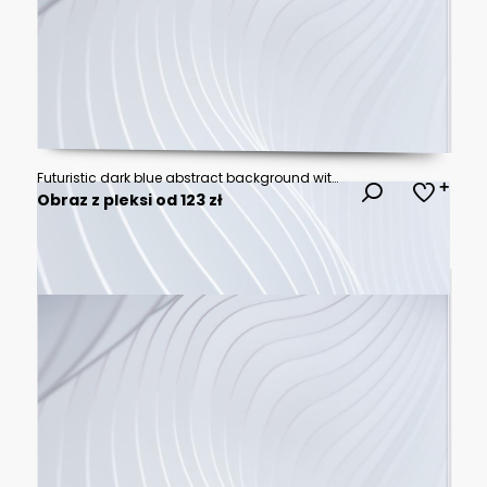
Futuristic dark blue abstract background with soft glowing wave gradients..vector illustration.
Obraz z pleksi od 123 zł