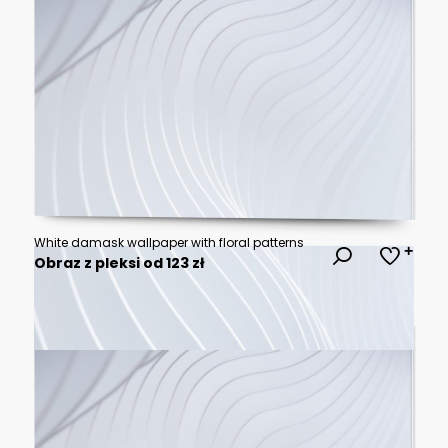
White damask wallpaper with floral patterns
Obraz z pleksi od 123 zł