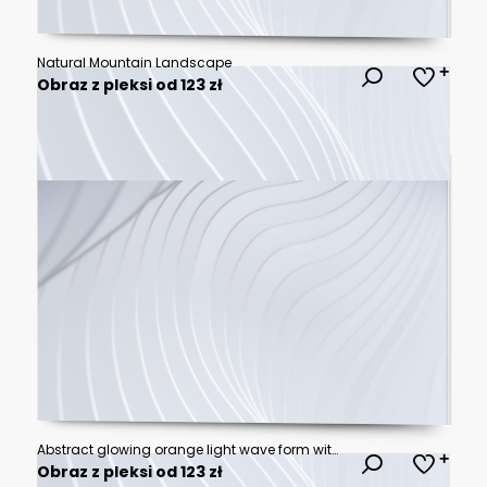
Natural Mountain Landscape
Obraz z pleksi od 123 zł
Abstract glowing orange light wave form with soft blurred gradient and dark atmospheric texture
Obraz z pleksi od 123 zł