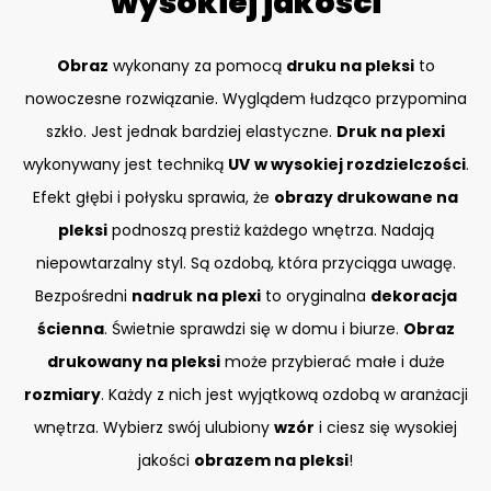
wysokiej jakości
Obraz
wykonany za pomocą
druku na pleksi
to
nowoczesne rozwiązanie. Wyglądem łudząco przypomina
szkło. Jest jednak bardziej elastyczne.
Druk na plexi
wykonywany jest techniką
UV
w wysokiej rozdzielczości
.
Efekt głębi i połysku sprawia, że
obrazy drukowane na
pleksi
podnoszą prestiż każdego wnętrza. Nadają
niepowtarzalny styl. Są ozdobą, która przyciąga uwagę.
Bezpośredni
nadruk na plexi
to oryginalna
dekoracja
ścienna
. Świetnie sprawdzi się w domu i biurze.
Obraz
drukowany na pleksi
może przybierać małe i duże
rozmiary
. Każdy z nich jest wyjątkową ozdobą w aranżacji
wnętrza. Wybierz swój ulubiony
wzór
i ciesz się wysokiej
jakości
obrazem na pleksi
!