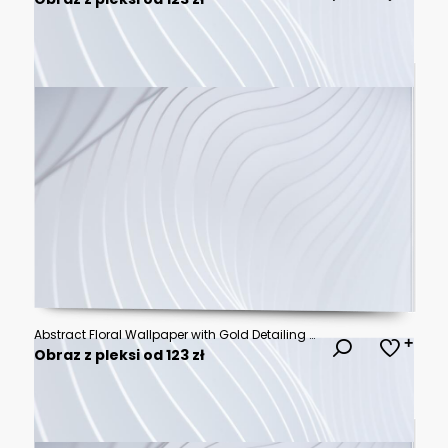
Abstract Floral Wallpaper with Gold Detailing and Marble Background. 3D relief wallpaper with Majestic 3D Wall Mural. floral landscapes. 3d floral art, floral wallpaper, Luxurious textile tile wall
Obraz z pleksi od 123 zł