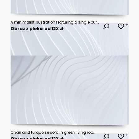
A minimalist illustration featuring a single purple wave line, perfect for adding a touch of elegance to your design.
Obraz z pleksi od 123 zł
Chair and turquoise sofa in green living room interior with leaves wallpaper and table. Real photo
Obraz z pleksi od 123 zł