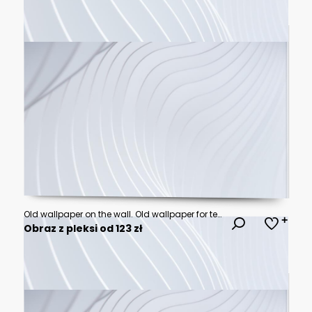
Old wallpaper on the wall. Old wallpaper for texture or background.
Obraz z pleksi od 123 zł