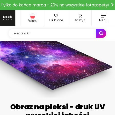
Tylko do końca marca - 20% na wszystkie fototapety!
Ulubione
Koszyk
Menu
Polska
Obraz na pleksi - druk UV