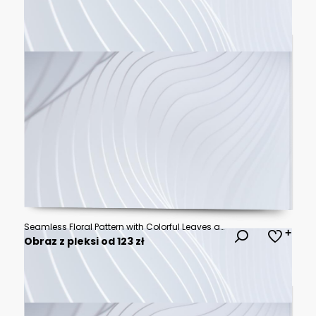
Seamless Floral Pattern with Colorful Leaves and Branches on Dark Teal Background
Obraz z pleksi od 123 zł