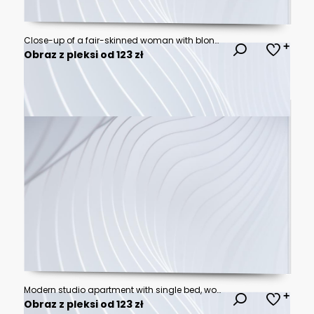
Close-up of a fair-skinned woman with blonde, wavy hair and light eyes
Obraz z pleksi od 123 zł
Modern studio apartment with single bed, wood furniture. Small cozy room teal accent wall, bright yellow chair. Sleek interior design features clean lines, light flooring. Compact urban home provides
Obraz z pleksi od 123 zł