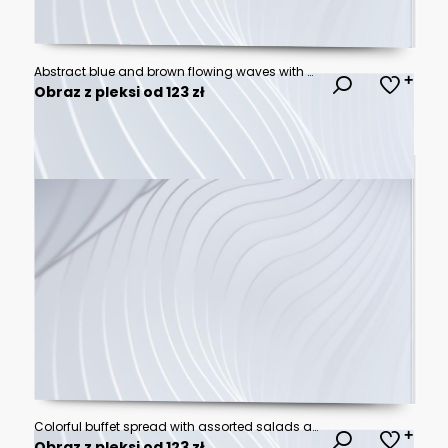
Abstract blue and brown flowing waves with soft motion blur effect for modern digital background, elegant liquid texture for website banner or presentation
Obraz z pleksi od 123 zł
Colorful buffet spread with assorted salads and appetizers in elegant catering display at event
Obraz z pleksi od 123 zł