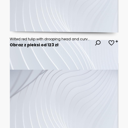
Wilted red tulip with drooping head and curved stem shadow on neutral backdrop
Obraz z pleksi od 123 zł