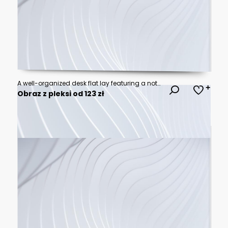
A well-organized desk flat lay featuring a notepad with meeting notes, two pens, and a succulent plant.
Obraz z pleksi od 123 zł