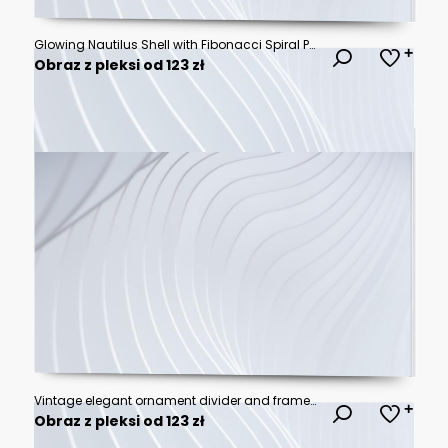
Glowing Nautilus Shell with Fibonacci Spiral Patterns in Natural Ethereal Light
Obraz z pleksi od 123 zł
Vintage elegant ornament divider and frames collection. Classic divider and frame element for design. Swirl floral element collection
Obraz z pleksi od 123 zł