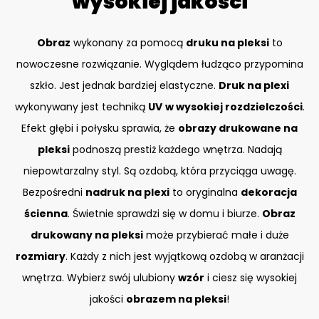
wysokiej jakości
Obraz
wykonany za pomocą
druku na pleksi
to
nowoczesne rozwiązanie. Wyglądem łudząco przypomina
szkło. Jest jednak bardziej elastyczne.
Druk na plexi
wykonywany jest techniką
UV
w wysokiej rozdzielczości
.
Efekt głębi i połysku sprawia, że
obrazy drukowane na
pleksi
podnoszą prestiż każdego wnętrza. Nadają
niepowtarzalny styl. Są ozdobą, która przyciąga uwagę.
Bezpośredni
nadruk na plexi
to oryginalna
dekoracja
ścienna
. Świetnie sprawdzi się w domu i biurze.
Obraz
drukowany na pleksi
może przybierać małe i duże
rozmiary
. Każdy z nich jest wyjątkową ozdobą w aranżacji
wnętrza. Wybierz swój ulubiony
wzór
i ciesz się wysokiej
jakości
obrazem na pleksi
!