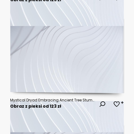
Mystical Dryad Embracing Ancient Tree Stump in Black and White Illustration.
Obraz z pleksi od 123 zł