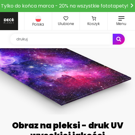
Tylko do końca marca - 20% na wszystkie fototapety!
Ulubione
Koszyk
Menu
Polska
Obraz na pleksi - druk UV