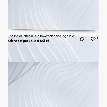
The initial letter AI is in lowercase, the logo is curved and round, the background is black, and the colors are vibrant and glossy
Obraz z pleksi od 123 zł