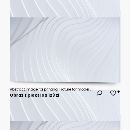
Abstract image for printing. Picture for modern interiors. The picture is painted by hand on a tablet.
Obraz z pleksi od 123 zł