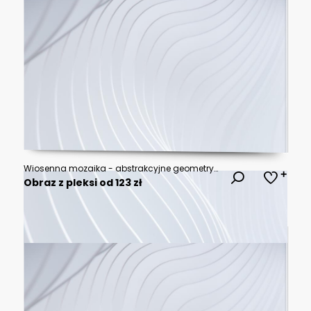
Wiosenna mozaika - abstrakcyjne geometryczne kształty z kwiatowym motywem. Ilustracja wektorowa.
Obraz z pleksi od 123 zł