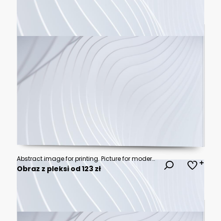
Abstract image for printing. Picture for modern interiors. The picture is painted by hand on a tablet.
Obraz z pleksi od 123 zł