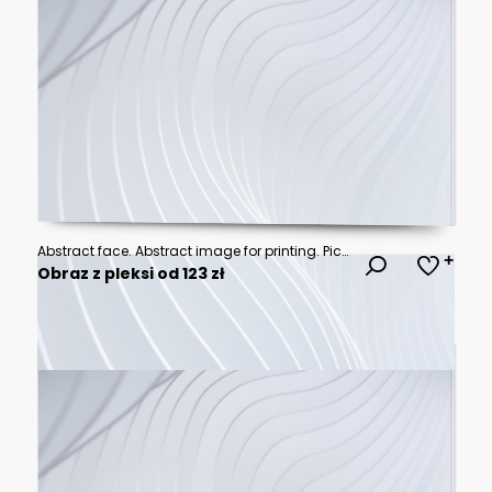
Abstract face. Abstract image for printing. Picture for modern interiors. The picture is painted by hand on a tablet.
Obraz z pleksi od 123 zł