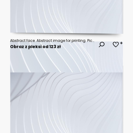
Abstract face. Abstract image for printing. Picture for modern interiors. The picture is painted by hand on a tablet.
Obraz z pleksi od 123 zł