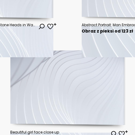
Surreal Woman's Face with Two Stone Heads in Water
Abstract Portrait: Man Embra
Obraz z pleksi od 123 zł
Beautiful girl face close up