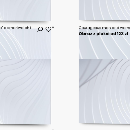
Simple clean flat vector line icon of a smartwatch face and band, ideal for wearable electronics, fitness goals, and tech service menus.
Obraz z pleksi od 123 zł