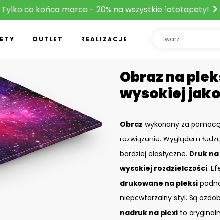
Tylko do końca marca - 20% na wszystkie fototapety!
ETY
OUTLET
REALIZACJE
Obraz na plek
wysokiej jako
Obraz
wykonany za pomoc
rozwiązanie. Wyglądem łudzą
bardziej elastyczne.
Druk na 
wysokiej rozdzielczości
. Ef
drukowane na pleksi
podnos
niepowtarzalny styl. Są ozdo
nadruk na plexi
to oryginal