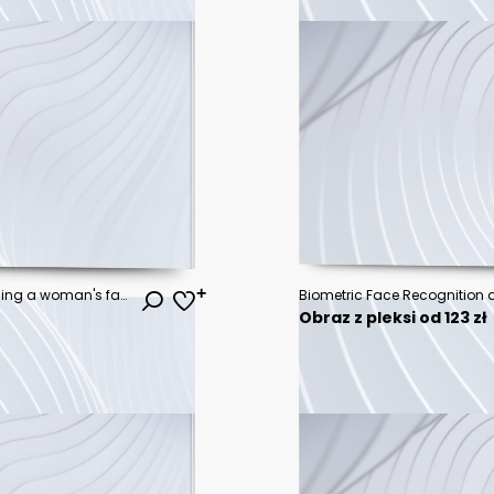
Colorful abstract mural showcasing a woman's face with vibrant geometric patterns and striking blue eye detail. Generative AI
Obraz z pleksi od 123 zł