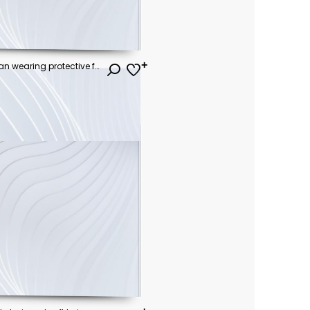
Courageous man and woman wearing protective face masks standing against a radiant blue sky with bright white clouds.