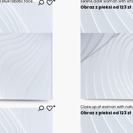
The futuristic illustration depicts a blue robotic face with geometric shapes on a dark blue background
Obraz z pleksi od 123 zł
Obraz z pleksi od 123 zł