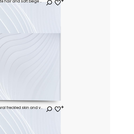
serene older woman with white hair and soft beige sweater, contemplative head-and-shoulders portrait with obscured face against a dark gray background
Close up of woman with natural freckled skin and visible pores showing realistic texture and subtle makeup, conveying confidence and skincare authenticity