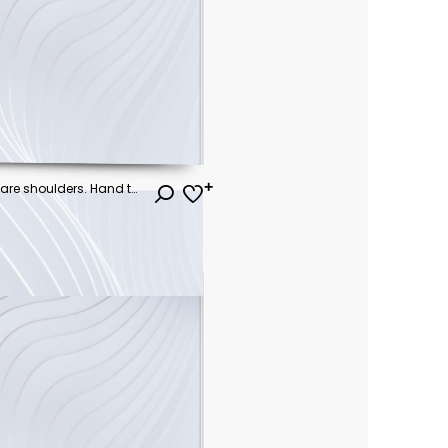
Portrait of a young woman. Bare shoulders. Hand touches face