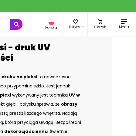
Menu
Ulubione
Koszyk
Polska
si - druk UV
ści
ą
druku na pleksi
to nowoczesne
co przypomina szkło. Jest jednak
plexi
wykonywany jest techniką
UV
w
ekt głębi i połysku sprawia, że
obrazy
zą prestiż każdego wnętrza. Nadają
bą, która przyciąga uwagę. Bezpośredni
na
dekoracja ścienna
. Świetnie