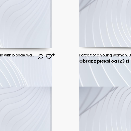
Close-up of a fair-skinned woman with blonde, wavy hair and light eyes
Obraz z pleksi od 123 zł