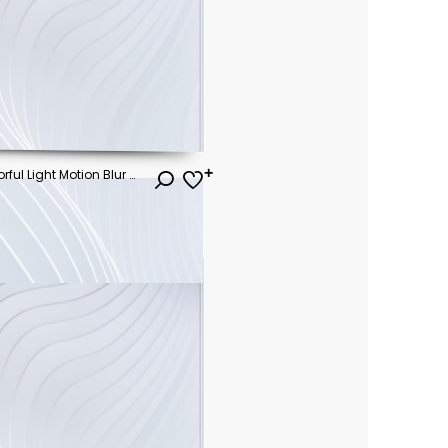
Portrait of a Woman with Colorful Light Motion Blur and Bright Neon Effects