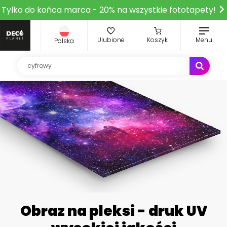
Tylko do końca marca - 20% na wszystkie fototapety!
Ulubione
Koszyk
Menu
Polska
Obraz na pleksi - druk UV