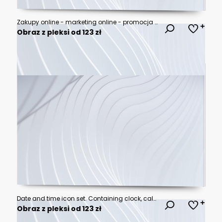
Zakupy online - marketing online - promocja na towary - Online shopping - online marketing - promotion for merchandise - AI Generated
Obraz z pleksi od 123 zł
Date and time icon set. Containing clock, calendar, stopwatch, alarm clock, hourglass, digital timer, month calendar, globe, day and night, alarm timer for planners, UI/UX and more. Solid vector icons
Obraz z pleksi od 123 zł