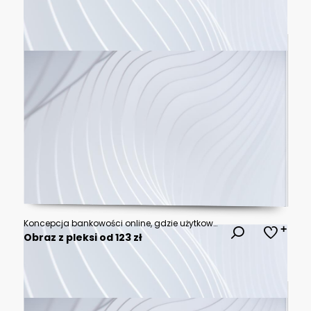
Koncepcja bankowości online, gdzie użytkownicy mogą łatwo wymieniać cyfrowe pieniądze w bezpiecznym środowisku chmurowym.
Obraz z pleksi od 123 zł