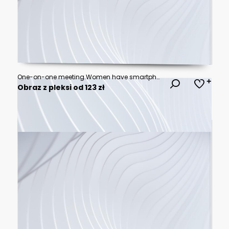
One-on-one meeting.Women have smartphone and digital tablet in their hands. Virtual icons with clouds,people,gadgets.
Obraz z pleksi od 123 zł