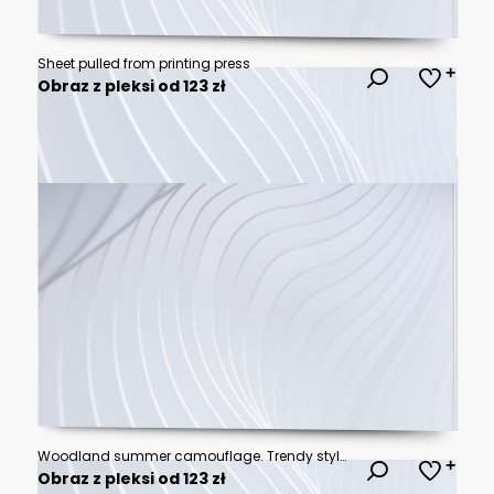
Sheet pulled from printing press
Obraz z pleksi od 123 zł
Woodland summer camouflage. Trendy style camo, repeat print. Vector illustration.
Obraz z pleksi od 123 zł