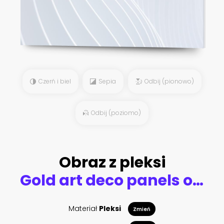
Czerń i biel
Sepia
Odbij (pionowo)
Odbij (poziomo)
Obraz z pleksi
Gold art deco panels on dark green background
Materiał
Pleksi
Zmień