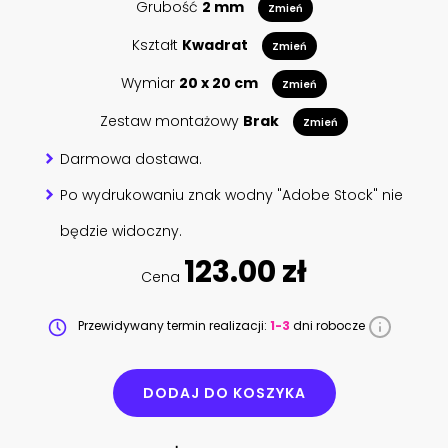
Grubość
2 mm
Zmień
Kształt
Kwadrat
Zmień
Wymiar
20 x 20 cm
Zmień
Zestaw montażowy
Brak
Zmień
Darmowa dostawa.
Po wydrukowaniu znak wodny "Adobe Stock" nie
będzie widoczny.
123.00 zł
Cena
Przewidywany termin realizacji:
1-3
dni robocze
DODAJ DO KOSZYKA