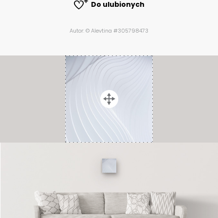
Do ulubionych
Autor: © Alevtina #305798473