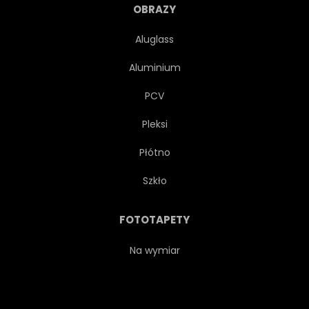
ZAPROSZENIE
NA BIAŁYM TLE
OBRAZY
Aluglass
LINIA
LINIOWY
Aluminium
LUKSUS
METAL
PCV
Pleksi
ORNAMENT
OZDOBNYCH
Płótno
KWIECISTY
PANEL
Szkło
PARTY
WZÓR
RETRO
FOTOTAPETY
ZESTAW
SZABLON
Na wymiar
STYL
SZABLON