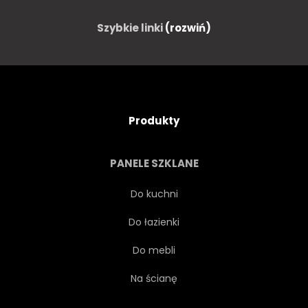
CIĘCIE
ARTDECO
Szybkie linki
(rozwiń)
OZDOBA
OZDOBNY
PROJEKTOWAĆ
ELEGANCKI
Produkty
ELEMENT
MODA
PANELE SZKLANE
RAMA
GEOMETRYCZNEJ
Do kuchni
Do łazienki
GRAFICZNY
SIATKA
Do mebli
ILUSTRACJA
WNĘTRZA
Na ścianę