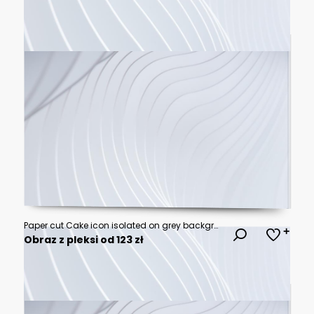
Paper cut Cake icon isolated on grey background. Happy Birthday. Paper art style. Vector.
Obraz z pleksi od 123 zł