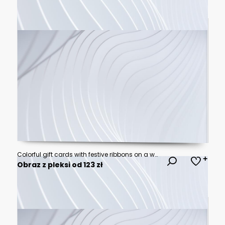
Colorful gift cards with festive ribbons on a wooden table for holiday shopping and gift giving.
Obraz z pleksi od 123 zł