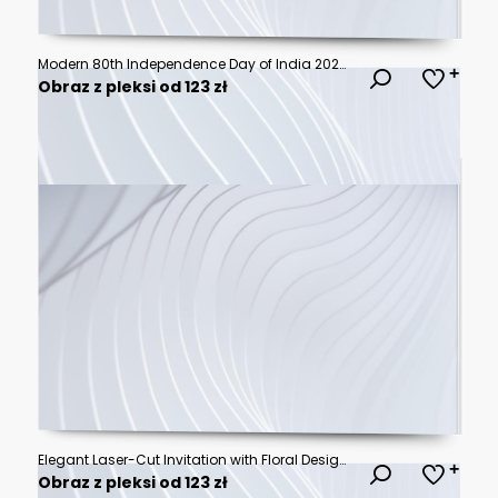
Modern 80th Independence Day of India 2026 poster featuring creative tricolor 80 typography, Ashoka Chakra, Indian flag, and patriotic design. Perfect for greeting cards, posters, banners, and social
Obraz z pleksi od 123 zł
Elegant Laser-Cut Invitation with Floral Design and Red Envelope
Obraz z pleksi od 123 zł