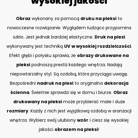
wysokiej jakości
Obraz
wykonany za pomocą
druku na pleksi
to
nowoczesne rozwiązanie. Wyglądem łudząco przypomina
szkło. Jest jednak bardziej elastyczne.
Druk na plexi
wykonywany jest techniką
UV
w wysokiej rozdzielczości
.
Efekt głębi i połysku sprawia, że
obrazy drukowane na
pleksi
podnoszą prestiż każdego wnętrza. Nadają
niepowtarzalny styl. Są ozdobą, która przyciąga uwagę.
Bezpośredni
nadruk na plexi
to oryginalna
dekoracja
ścienna
. Świetnie sprawdzi się w domu i biurze.
Obraz
drukowany na pleksi
może przybierać małe i duże
rozmiary
. Każdy z nich jest wyjątkową ozdobą w aranżacji
wnętrza. Wybierz swój ulubiony
wzór
i ciesz się wysokiej
jakości
obrazem na pleksi
!