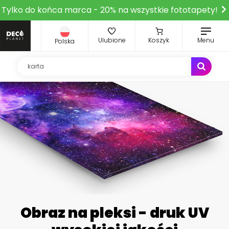
Tylko do końca marca - 20% na wszystkie fototapety!
Ulubione
Koszyk
Menu
Polska
Obraz na pleksi - druk UV