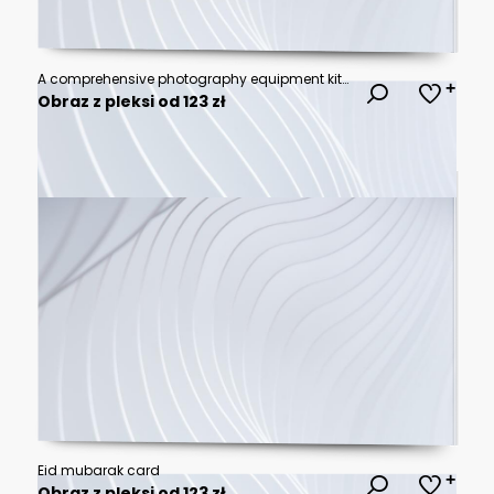
A comprehensive photography equipment kit featuring a camera lens tripod and accessories.
Obraz z pleksi od 123 zł
Eid mubarak card
Obraz z pleksi od 123 zł