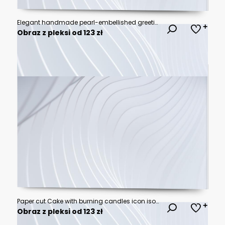
Elegant handmade pearl-embellished greeting cards for special occasions
Obraz z pleksi od 123 zł
Paper cut Cake with burning candles icon isolated on grey background. Happy Birthday. Paper art style. Vector
Obraz z pleksi od 123 zł