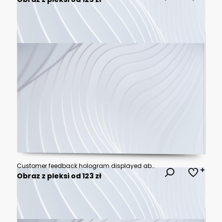
Customer feedback hologram displayed above businessman hands with glowing review icons and approval symbols in a professional corporate office featuring soft focus background and premium business tech
Obraz z pleksi od 123 zł