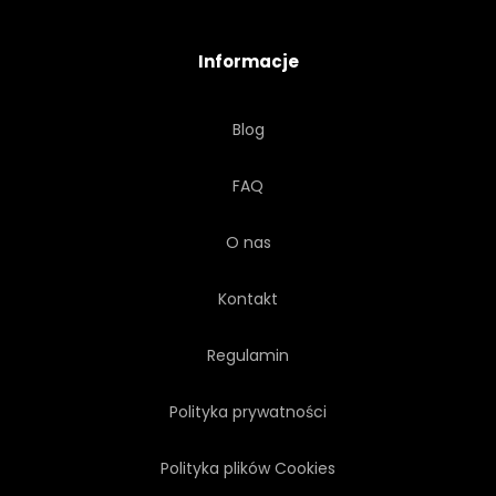
CYFROWY
LUKSUS
Informacje
GRADIENT
ARTDECO
Blog
ZAPROSIĆ
FOLIA
FAQ
WYSTRÓJ
IKONA
O nas
RÓŻOWY
PASTEL
Kontakt
NIEBIESKI
Regulamin
Polityka prywatności
Polityka plików Cookies