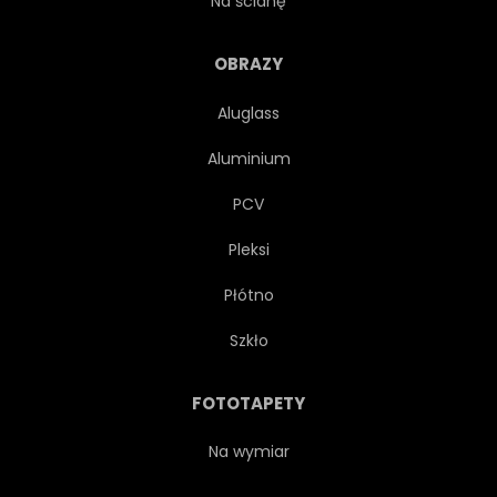
Na ścianę
ELEGANCKI
GEOMETRIA
OBRAZY
Aluglass
MARMUR
DRUKUJ
Aluminium
GRANICA
PROSTE
PCV
Pleksi
LIŚCI
KRYSZTAŁ
Płótno
MINIMALIZM
SZTUKA
Szkło
OZDOBNY
ZŁOTO
FOTOTAPETY
WZÓR
LOGA
Na wymiar