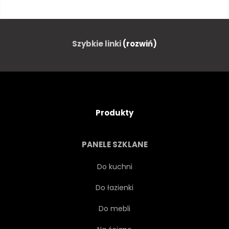
GEOMETRYCZNEJ
WESELE
SZABLON
KARTA
Szybkie linki
(rozwiń)
KSZTAŁT
ZAPROSZENIE
LINIA
ZŁOTO
Produkty
ELEMENT
ETYKIETA
PANELE SZKLANE
STRESZCZENIE
TEKSTURA
Do kuchni
Do łazienki
DIAMENT
ŚWIECIDEŁKA
Do mebli
POLIGONALNY
NOWOCZESNY