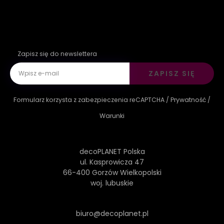
Zapisz się do newslettera
ZAPISZ SIĘ
Formularz korzysta z zabezpieczenia reCAPTCHA /
Prywatność
/
Warunki
decoPLANET Polska
ul. Kasprowicza 47
66-400 Gorzów Wielkopolski
woj. lubuskie
biuro@decoplanet.pl