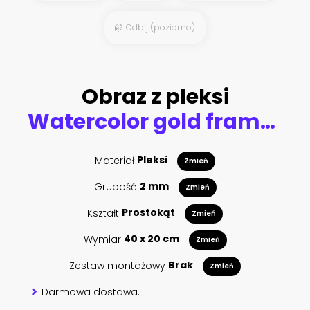
Odbij (poziomo)
Obraz z pleksi
Watercolor gold frames set in soft pastel pink and blue colors. Polygonal heart shape.
Materiał
Pleksi
Zmień
Grubość
2 mm
Zmień
Kształt
Prostokąt
Zmień
Wymiar
40 x 20 cm
Zmień
Zestaw montażowy
Brak
Zmień
Darmowa dostawa.