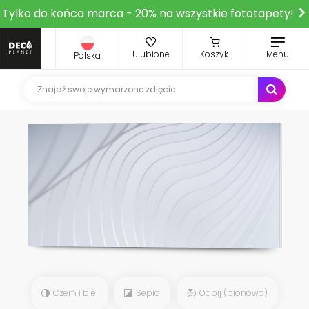
Tylko do końca marca - 20% na wszystkie fototapety!
Ulubione
Koszyk
Menu
Polska
Czerń i biel
Sepia
Odbij (pionowo)