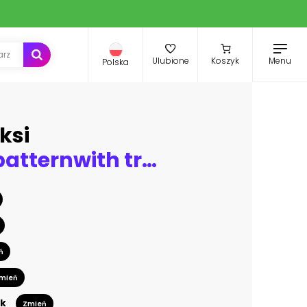
Menu
Ulubione
Koszyk
Polska
ksi
Seamless patternwith tropical palm trees.. Watercolor splash with hand drawn sketch illustration. retro colorful
ń
mień
k
Zmień