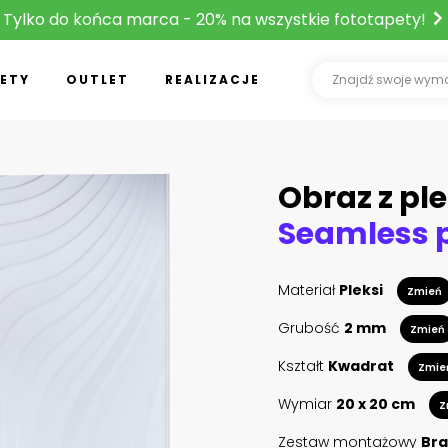
Tylko do końca marca - 20% na wszystkie fototapety!
ETY
OUTLET
REALIZACJE
Obraz z ple
Materiał
Pleksi
Zmień
Grubość
2 mm
Zmień
Kształt
Kwadrat
Zmie
Wymiar
20 x 20 cm
Z
Zestaw montażowy
Bra