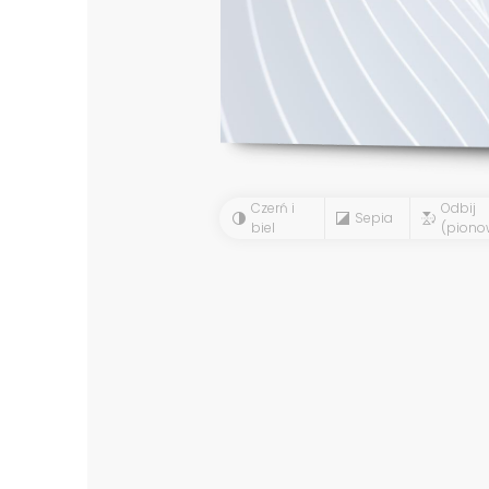
Czerń i
Odbij
Sepia
biel
(piono