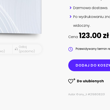
Darmowa dostawa.
Po wydrukowaniu zna
widoczny.
123.00 zł
Cena
Odbij
Przewidywany termin re
wo)
(poziomo)
DODAJ DO KOSZ
Do ulubionych
Autor: © any_li #219808201